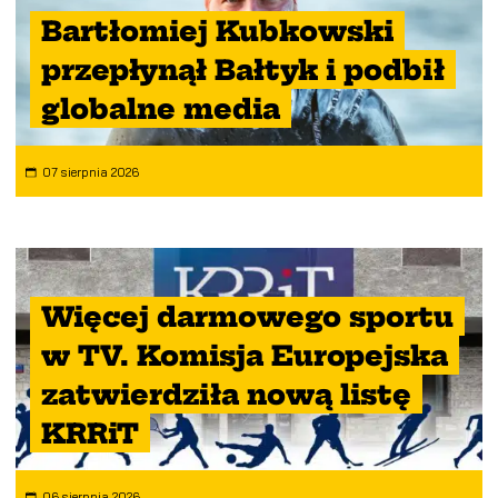
Bartłomiej Kubkowski
przepłynął Bałtyk i podbił
globalne media
07 sierpnia 2026
Więcej darmowego sportu
w TV. Komisja Europejska
zatwierdziła nową listę
KRRiT
06 sierpnia 2026