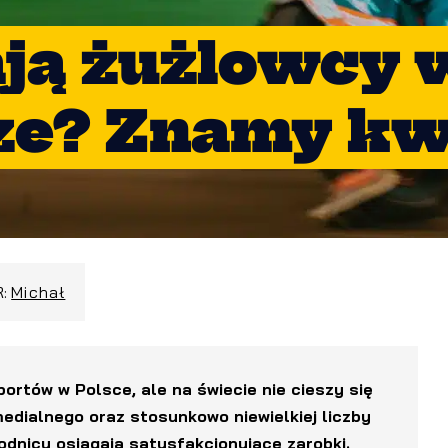
iają żużlowcy
dze? Znamy k
R:
Michał
portów w Polsce, ale na świecie nie cieszy się
edialnego oraz stosunkowo niewielkiej liczby
wodnicy osiągają satysfakcjonujące zarobki.