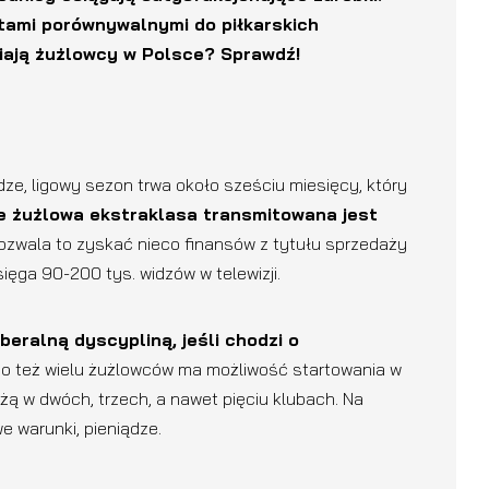
tami porównywalnymi do piłkarskich
biają żużlowcy w Polsce? Sprawdź!
dze, ligowy sezon trwa około sześciu miesięcy, który
e żużlowa ekstraklasa transmitowana jest
zwala to zyskać nieco finansów z tytułu sprzedaży
ięga 90-200 tys. widzów w telewizji.
beralną dyscypliną, jeśli chodzi o
o też wielu żużlowców ma możliwość startowania w
dżą w dwóch, trzech, a nawet pięciu klubach. Na
e warunki, pieniądze.