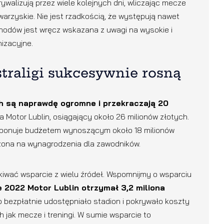
walizują przez wiele kolejnych dni, wliczając mecze
arzyskie. Nie jest rzadkością, że występują nawet
chodów jest wręcz wskazana z uwagi na wysokie i
izacyjne.
traligi sukcesywnie rosną
 są naprawdę ogromne i przekraczają 20
 Motor Lublin, osiągający około 26 milionów złotych.
ysponuje budżetem wynoszącym około 18 milionów
zona na wynagrodzenia dla zawodników.
iwać wsparcie z wielu źródeł. Wspomnijmy o wsparciu
e 2022 Motor Lublin otrzymał 3,2 miliona
bezpłatnie udostępniało stadion i pokrywało koszty
 jak mecze i treningi. W sumie wsparcie to