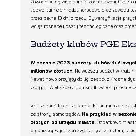
Zawodnicy są więc bardzo zapracowani. Często ry
ligowe, turnieje międzynarodowe oraz zawody tow
przez pełne 10 dni z rzędu. Dywersyfikacja przy
wciąż rosnące koszty technologiczne oraz organ
Budżety klubów PGE Eks
W sezonie 2023 budżety klubów żużlowych
milionów złotych.
Najwyższy budżet w kraju ma
Nawet nowo przyjęty do ligi zespół z Krosna d
złotych. Większość tych środków jest przeznac
Aby zdobyć tak duże środki, kluby muszą pozysk
ze strony samorządów.
Na przykład w sezoni
złotych od urzędu miasta.
Dodatkowo miasto 
organizacji wydarzeń związanych z żużlem, takich