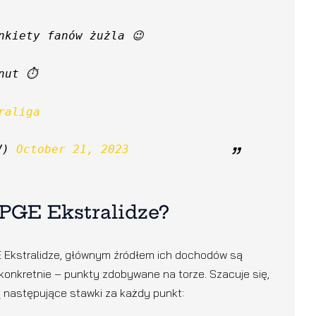
nkiety fanów żużla 😉
nut ⏱️ 
raliga
V) 
October 21, 2023
 PGE Ekstralidze?
 Ekstralidze, głównym źródłem ich dochodów są
 konkretnie – punkty zdobywane na torze. Szacuje się,
 następujące stawki za każdy punkt: