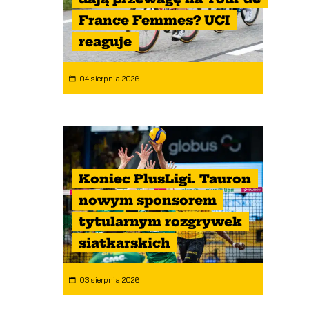
France Femmes? UCI
reaguje
04 sierpnia 2026
Koniec PlusLigi. Tauron
nowym sponsorem
tytularnym rozgrywek
siatkarskich
03 sierpnia 2026