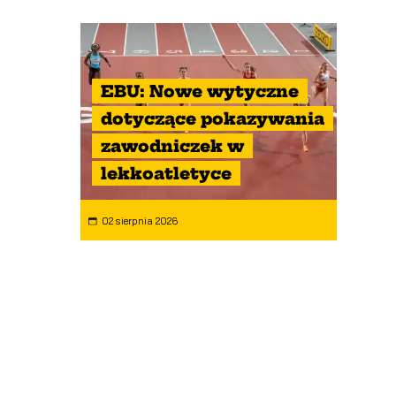
EBU: Nowe wytyczne
dotyczące pokazywania
zawodniczek w
lekkoatletyce
02 sierpnia 2026