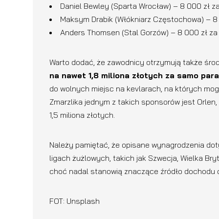
Daniel Bewley (Sparta Wrocław) – 8 000 zł za
Maksym Drabik (Włókniarz Częstochowa) – 8 
Anders Thomsen (Stal Gorzów) – 8 000 zł za
Warto dodać, że zawodnicy otrzymują także środ
na nawet 1,8 miliona złotych za samo par
do wolnych miejsc na kevlarach, na których m
Zmarzlika jednym z takich sponsorów jest Orle
1,5 miliona złotych.
Należy pamiętać, że opisane wynagrodzenia dot
ligach żużlowych, takich jak Szwecja, Wielka Bryt
choć nadal stanowią znaczące źródło dochodu 
FOT: Unsplash