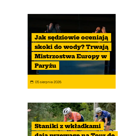
Jak sędziowie oceniają
skoki do wody? Trwają
Mistrzostwa Europy w
Paryżu
05 sierpnia 2026
Staniki z wkładkami
dają przewagę na Tour de