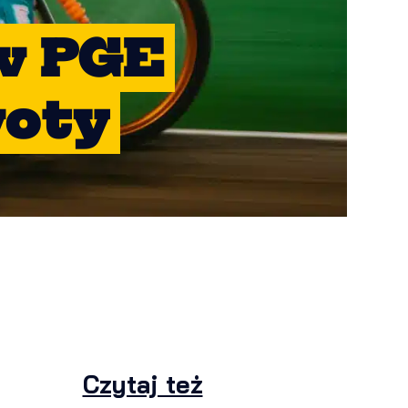
 w PGE
woty
Czytaj też