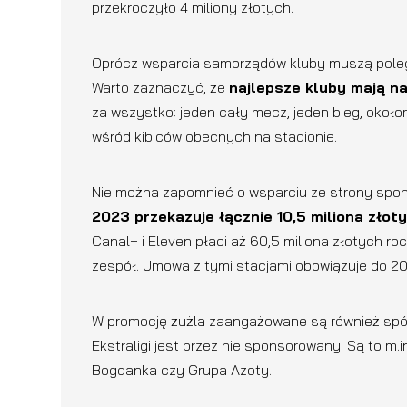
przekroczyło 4 miliony złotych.
Oprócz wsparcia samorządów kluby muszą polega
Warto zaznaczyć, że
najlepsze kluby mają n
za wszystko: jeden cały mecz, jeden bieg, oko
wśród kibiców obecnych na stadionie.
Nie można zapomnieć o wsparciu ze strony spon
2023 przekazuje łącznie 10,5 miliona złoty
Canal+ i Eleven płaci aż 60,5 miliona złotych roc
zespół. Umowa z tymi stacjami obowiązuje do 20
W promocję żużla zaangażowane są również spół
Ekstraligi jest przez nie sponsorowany. Są to m.i
Bogdanka czy Grupa Azoty.