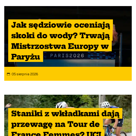
Jak sędziowie oceniają
skoki do wody? Trwają
Mistrzostwa Europy w
Paryżu
05 sierpnia 2026
Staniki z wkładkami dają
przewagę na Tour de
France Femmes? UCI