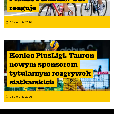
reaguje
04 sierpnia 2026
Koniec PlusLigi. Tauron
nowym sponsorem
tytularnym rozgrywek
siatkarskich
03 sierpnia 2026