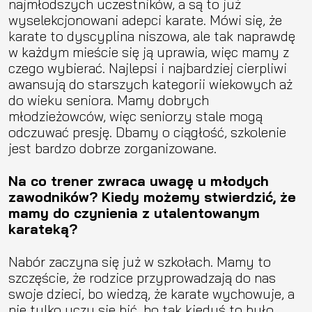
najmłodszych uczestników, a są to już
wyselekcjonowani adepci karate. Mówi się, że
karate to dyscyplina niszowa, ale tak naprawdę
w każdym mieście się ją uprawia, więc mamy z
czego wybierać. Najlepsi i najbardziej cierpliwi
awansują do starszych kategorii wiekowych aż
do wieku seniora. Mamy dobrych
młodzieżowców, więc seniorzy stale mogą
odczuwać presję. Dbamy o ciągłość, szkolenie
jest bardzo dobrze zorganizowane.
Na co trener zwraca uwagę u młodych
zawodników? Kiedy możemy stwierdzić, że
mamy do czynienia z utalentowanym
karateką?
Nabór zaczyna się już w szkołach. Mamy to
szczęście, że rodzice przyprowadzają do nas
swoje dzieci, bo wiedzą, że karate wychowuje, a
nie tylko uczy się bić, bo tak kiedyś to było