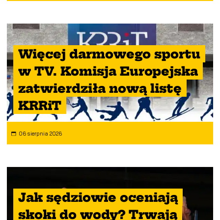
Więcej darmowego sportu
w TV. Komisja Europejska
zatwierdziła nową listę
KRRiT
06 sierpnia 2026
Jak sędziowie oceniają
skoki do wody? Trwają