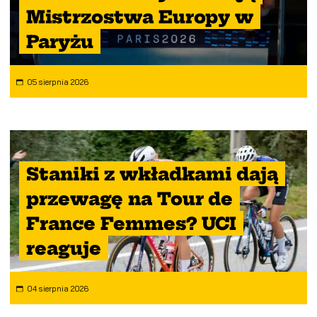
Mistrzostwa Europy w
Paryżu
05 sierpnia 2026
Staniki z wkładkami dają
przewagę na Tour de
France Femmes? UCI
reaguje
04 sierpnia 2026