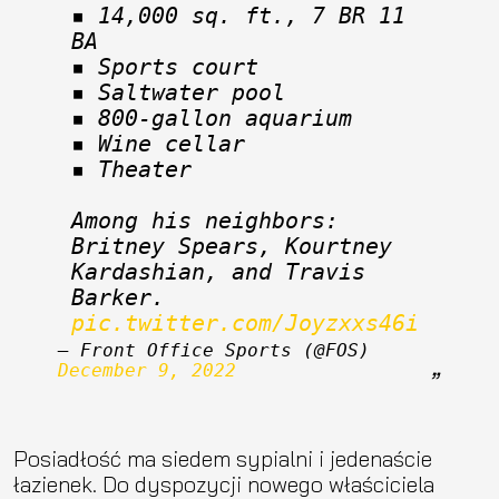
▪️ 14,000 sq. ft., 7 BR 11 
BA 
▪️ Sports court
▪️ Saltwater pool
▪️ 800-gallon aquarium
▪️ Wine cellar
▪️ Theater
Among his neighbors: 
Britney Spears, Kourtney 
Kardashian, and Travis 
Barker. 
pic.twitter.com/Joyzxxs46i
— Front Office Sports (@FOS) 
December 9, 2022
Posiadłość ma siedem sypialni i jedenaście
łazienek. Do dyspozycji nowego właściciela