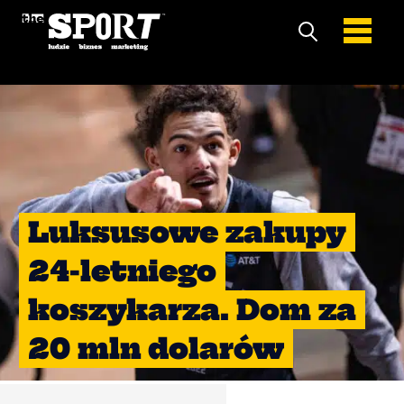
Luksusowe zakupy
24-letniego
koszykarza. Dom za
20 mln dolarów