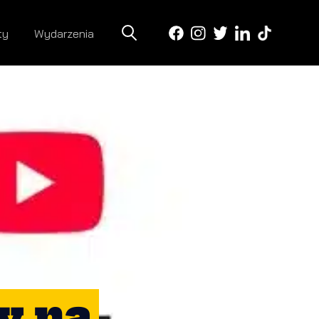
ty
Wydarzenia
y na