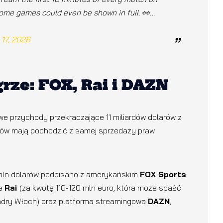
 some games could even be shown in full. 👀…
17, 2026
rze: FOX, Rai i DAZN
owe przychody przekraczające 11 miliardów dolarów z
larów mają pochodzić z samej sprzedaży praw
0 mln dolarów podpisano z amerykańskim
FOX Sports
.
je
Rai
(za kwotę 110-120 mln euro, która może spaść
adry Włoch) oraz platforma streamingowa
DAZN
,