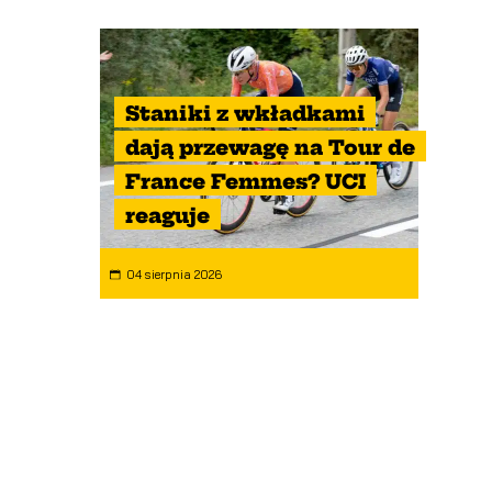
Staniki z wkładkami
dają przewagę na Tour de
France Femmes? UCI
reaguje
04 sierpnia 2026