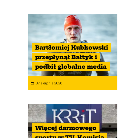
Bartłomiej Kubkowski
przepłynął Bałtyk i
podbił globalne media
07 sierpnia 2026
Więcej darmowego
sportu w TV. Komisja