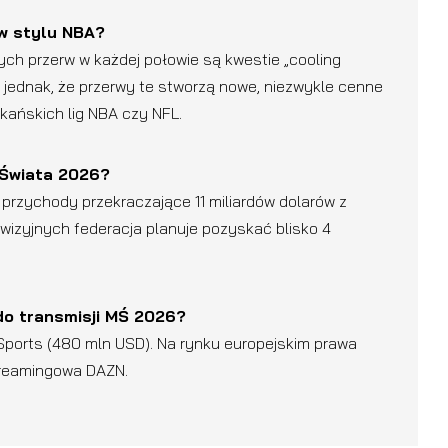
w stylu NBA?
h przerw w każdej połowie są kwestie „cooling
 jednak, że przerwy te stworzą nowe, niezwykle cenne
ańskich lig NBA czy NFL.
h Świata 2026?
e przychody przekraczające 11 miliardów dolarów z
wizyjnych federacja planuje pozyskać blisko 4
 do transmisji MŚ 2026?
Sports (480 mln USD). Na rynku europejskim prawa
streamingowa DAZN.