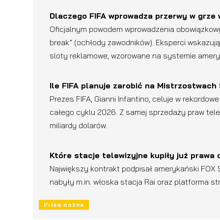
Dlaczego FIFA wprowadza przerwy w grze 
Oficjalnym powodem wprowadzenia obowiązkowyc
break” (ochłody zawodników). Eksperci wskazują
sloty reklamowe, wzorowane na systemie ameryk
Ile FIFA planuje zarobić na Mistrzostwac
Prezes FIFA, Gianni Infantino, celuje w rekordow
całego cyklu 2026. Z samej sprzedaży praw tele
miliardy dolarów.
Które stacje telewizyjne kupiły już prawa
Największy kontrakt podpisał amerykański FOX 
nabyły m.in. włoska stacja Rai oraz platforma 
Piłka nożna