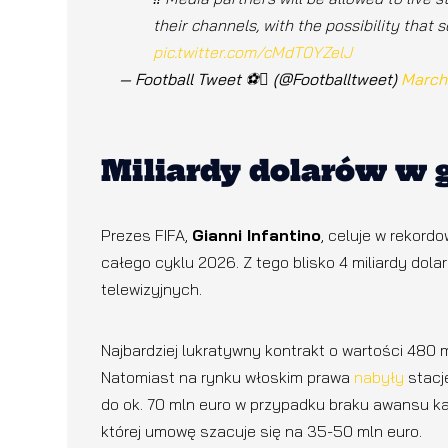
their channels, with the possibility that
pic.twitter.com/cMdT0YZelJ
— Football Tweet ⚽ (@Footballtweet)
March 
Miliardy dolarów w g
Prezes FIFA,
Gianni Infantino
, celuje w rekord
całego cyklu 2026. Z tego blisko 4 miliardy do
telewizyjnych.
Najbardziej lukratywny kontrakt o wartości 48
Natomiast na rynku włoskim prawa
nabyły
stac
do ok. 70 mln euro w przypadku braku awansu k
której umowę szacuje się na 35-50 mln euro.