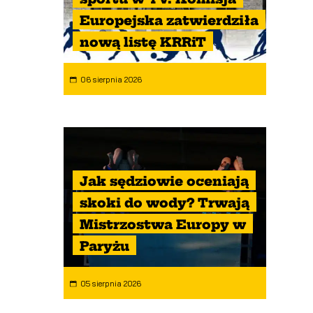
Europejska zatwierdziła
nową listę KRRiT
06 sierpnia 2026
Jak sędziowie oceniają
skoki do wody? Trwają
Mistrzostwa Europy w
Paryżu
05 sierpnia 2026