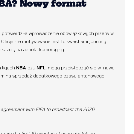
NBA? Nowy format
A
potwierdziła wprowadzenie obowiązkowych przerw w
 Oficjalnie motywowane jest to kwestiami „cooling
skazują na aspekt komercyjny.
h ligach
NBA
czy
NFL
, mogą przeistoczyć się w nowe
com na sprzedaż dodatkowego czasu antenowego.
an agreement with FIFA to broadcast the 2026
 stream the first 10 minutes of every match on