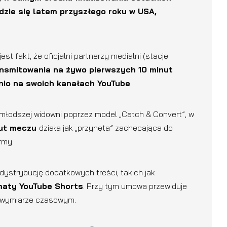
dzie się latem przyszłego roku w USA,
 fakt, że oficjalni partnerzy medialni (stacje
nsmitowania na żywo pierwszych 10 minut
nio na swoich kanałach YouTube
.
młodszej widowni poprzez model „Catch & Convert”, w
nut meczu
działa jak „przynęta” zachęcająca do
ormy.
ystrybucję dodatkowych treści, takich jak
maty YouTube Shorts
. Przy tym umowa przewiduje
 wymiarze czasowym.