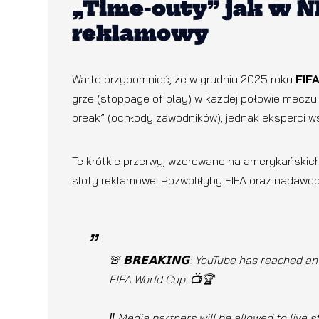
„Time-outy” jak w 
reklamowy
Warto przypomnieć, że w grudniu 2025 roku
FIF
grze (stoppage of play) w każdej połowie meczu.
break” (ochłody zawodników), jednak eksperci w
Te krótkie przerwy, wzorowane na amerykańskic
sloty reklamowe. Pozwoliłyby FIFA oraz nadaw
🚨 𝗕𝗥𝗘𝗔𝗞𝗜𝗡𝗚: YouTube has reached 
FIFA World Cup. 📺🏆
‼️ Media partners will be allowed to live