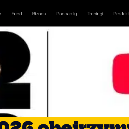
e
Feed
Biznes
Podcasty
Treningi
Produk
026 obejrzym