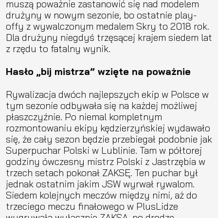
muszą poważnie zastanowić się nad modelem
drużyny w nowym sezonie, bo ostatnie play-
offy z wywalczonym medalem Skry to 2018 rok.
Dla drużyny niegdyś trzęsącej krajem siedem lat
z rzędu to fatalny wynik.
Hasło „bij mistrza” wzięte na poważnie
Rywalizacja dwóch najlepszych ekip w Polsce w
tym sezonie odbywała się na każdej możliwej
płaszczyźnie. Po niemal kompletnym
rozmontowaniu ekipy kędzierzyńskiej wydawało
się, że cały sezon będzie przebiegał podobnie jak
Superpuchar Polski w Lublinie. Tam w półtorej
godziny ówczesny mistrz Polski z Jastrzębia w
trzech setach pokonał ZAKSĘ. Ten puchar był
jednak ostatnim jakim JSW wyrwał rywalom.
Siedem kolejnych meczów między nimi, aż do
trzeciego meczu finałowego w PlusLidze
wygrywała wyłącznie ZAKSA, po drodze