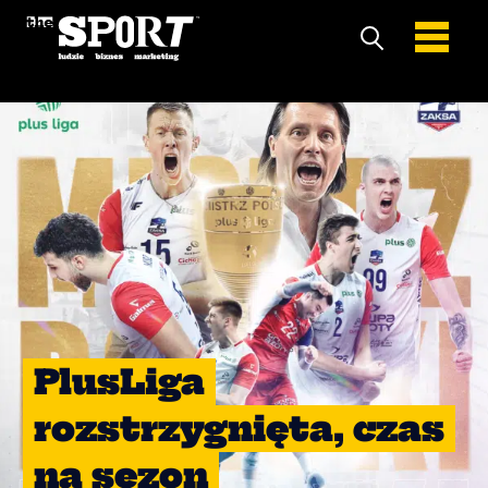
PlusLiga
rozstrzygnięta, czas
na sezon