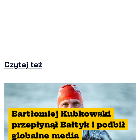
Czytaj też
Bartłomiej Kubkowski
przepłynął Bałtyk i podbił
globalne media