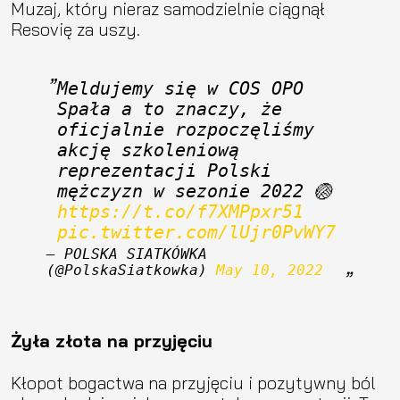
Muzaj, który nieraz samodzielnie ciągnął
Resovię za uszy.
Meldujemy się w COS OPO 
Spała a to znaczy, że 
oficjalnie rozpoczęliśmy 
akcję szkoleniową 
reprezentacji Polski 
mężczyzn w sezonie 2022 🏐
https://t.co/f7XMPpxr51
pic.twitter.com/lUjr0PvWY7
— POLSKA SIATKÓWKA 
(@PolskaSiatkowka) 
May 10, 2022
Żyła złota na przyjęciu
Kłopot bogactwa na przyjęciu i pozytywny ból