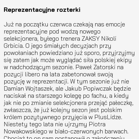
Reprezentacyjne rozterki
Już na początku czerwca czekają nas emocje
reprezentacyjne pod wodzą nowego
selekcjonera, byłego trenera ZAKSY Nikoli
Grbicia. O jego śmiałych decyzjach przy
powołaniach powiedziano już sporo, przyjrzyjmy
się zatem jak może wyglądać siła polskiej ekipy
w nadchodzącym sezonie. Paweł Zatorski na
pozycji libero na lata zabetonował swoją
pozycję w reprezentacji. W tym sezonie już nie
Damian Wojtaszek, ale Jakub Popiwczak będzie
naciskał na starszego kolegę po fachu, a kiedy
jak nie po zmianie selekcjonera przejąć pałeczkę,
zwłaszcza, że już kolejny sezon jest polskim
królem pozytywnego przyjęcia w PlusLidze.
Niestety tego lata nie ujrzymy Piotra
Nowakowskiego w biało-czerwonych barwach.
Chociaż to on sam postanowił o zakończeniu