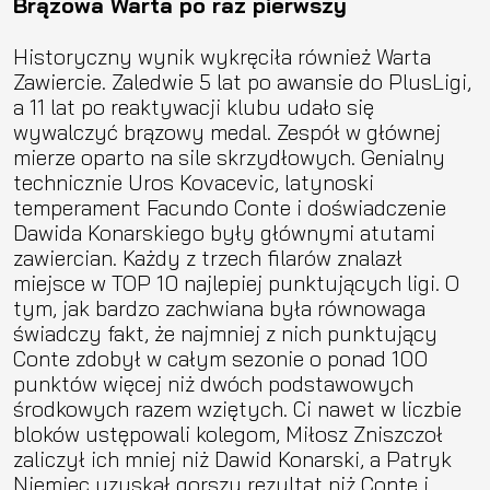
Brązowa Warta po raz pierwszy
Historyczny wynik wykręciła również Warta
Zawiercie. Zaledwie 5 lat po awansie do PlusLigi,
a 11 lat po reaktywacji klubu udało się
wywalczyć brązowy medal. Zespół w głównej
mierze oparto na sile skrzydłowych. Genialny
technicznie Uros Kovacevic, latynoski
temperament Facundo Conte i doświadczenie
Dawida Konarskiego były głównymi atutami
zawiercian. Każdy z trzech filarów znalazł
miejsce w TOP 10 najlepiej punktujących ligi. O
tym, jak bardzo zachwiana była równowaga
świadczy fakt, że najmniej z nich punktujący
Conte zdobył w całym sezonie o ponad 100
punktów więcej niż dwóch podstawowych
środkowych razem wziętych. Ci nawet w liczbie
bloków ustępowali kolegom, Miłosz Zniszczoł
zaliczył ich mniej niż Dawid Konarski, a Patryk
Niemiec uzyskał gorszy rezultat niż Conte i