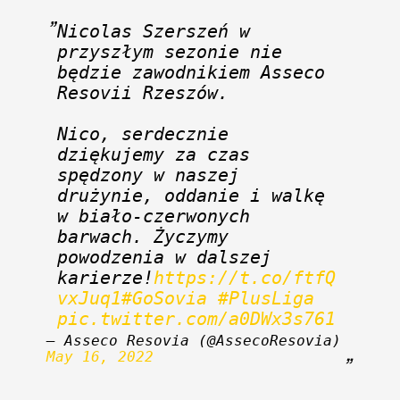
Nicolas Szerszeń w 
przyszłym sezonie nie 
będzie zawodnikiem Asseco 
Resovii Rzeszów. 
Nico, serdecznie 
dziękujemy za czas 
spędzony w naszej 
drużynie, oddanie i walkę 
w biało-czerwonych 
barwach. Życzymy 
powodzenia w dalszej 
karierze!
https://t.co/ftfQ
vxJuq1
#GoSovia
#PlusLiga
pic.twitter.com/a0DWx3s761
— Asseco Resovia (@AssecoResovia) 
May 16, 2022