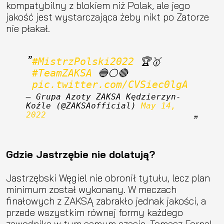
kompatybilny z blokiem niż Polak, ale jego
jakość jest wystarczająca żeby nikt po Zatorze
nie płakał.
#MistrzPolski2022
 🏆🥇 
#TeamZAKSA
 🔵⚪🔴 
pic.twitter.com/CVSiec0lgA
— Grupa Azoty ZAKSA Kędzierzyn-
Koźle (@ZAKSAofficial) 
May 14, 
2022
Gdzie Jastrzębie nie dolatują?
Jastrzębski Węgiel nie obronił tytułu, lecz plan
minimum został wykonany. W meczach
finałowych z ZAKSĄ zabrakło jednak jakości, a
przede wszystkim równej formy każdego
zawodnika w tym samym czasie. Tomasz Fornal