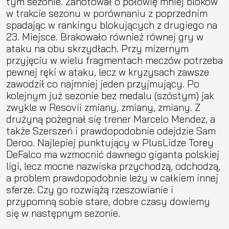
tym sezonie. Zanotował o połowię mniej bloków
w trakcie sezonu w porównaniu z poprzednim
spadając w rankingu blokujących z drugiego na
23. Miejsce. Brakowało również równej gry w
ataku na obu skrzydłach. Przy mizernym
przyjęciu w wielu fragmentach meczów potrzeba
pewnej ręki w ataku, lecz w kryzysach zawsze
zawodził co najmniej jeden przyjmujący. Po
kolejnym już sezonie bez medalu (szóstym) jak
zwykle w Resovii zmiany, zmiany, zmiany. Z
drużyną pożegnał się trener Marcelo Mendez, a
także Szerszeń i prawdopodobnie odejdzie Sam
Deroo. Najlepiej punktujący w PlusLidze Torey
DeFalco ma wzmocnić dawnego giganta polskiej
ligi, lecz mocne nazwiska przychodzą, odchodzą,
a problem prawdopodobnie leży w całkiem innej
sferze. Czy go rozwiążą rzeszowianie i
przypomną sobie stare, dobre czasy dowiemy
się w następnym sezonie.