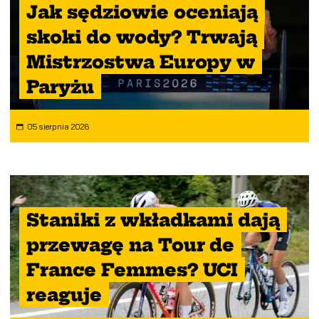
Jak sędziowie oceniają
skoki do wody? Trwają
Mistrzostwa Europy w
Paryżu
05 sierpnia 2026
Staniki z wkładkami dają
przewagę na Tour de
France Femmes? UCI
reaguje