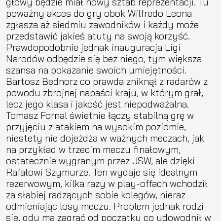
głowy będzie miał nowy sztab reprezentacji. Tu
poważny akces do gry obok Wilfredo Leona
zgłasza aż siedmiu zawodników i każdy może
przedstawić jakieś atuty na swoją korzyść.
Prawdopodobnie jednak inauguracja Ligi
Narodów odbędzie się bez niego, tym większa
szansa na pokazanie swoich umiejętności.
Bartosz Bednorz co prawda zniknął z radarów z
powodu zbrojnej napaści kraju, w którym grał,
lecz jego klasa i jakość jest niepodważalna.
Tomasz Fornal świetnie łączy stabilną grę w
przyjęciu z atakiem na wysokim poziomie,
niestety nie dojeżdża w ważnych meczach, jak
na przykład w trzecim meczu finałowym,
ostatecznie wygranym przez JSW, ale dzięki
Rafałowi Szymurze. Ten wydaje się idealnym
rezerwowym, kilka razy w play-offach wchodził
za słabiej radzących sobie kolegów, nieraz
odmieniając losy meczu. Problem jednak rodzi
się, gdy ma zagrać od początku co udowodnił w