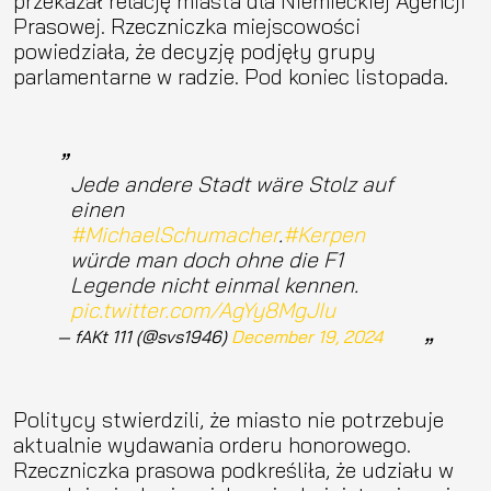
przekazał relację miasta dla Niemieckiej Agencji
Prasowej. Rzeczniczka miejscowości
powiedziała, że decyzję podjęły grupy
parlamentarne w radzie. Pod koniec listopada.
Jede andere Stadt wäre Stolz auf
einen
#MichaelSchumacher
.
#Kerpen
würde man doch ohne die F1
Legende nicht einmal kennen.
pic.twitter.com/AgYy8MgJIu
— fAKt 111 (@svs1946)
December 19, 2024
Politycy stwierdzili, że miasto nie potrzebuje
aktualnie wydawania orderu honorowego.
Rzeczniczka prasowa podkreśliła, że udziału w