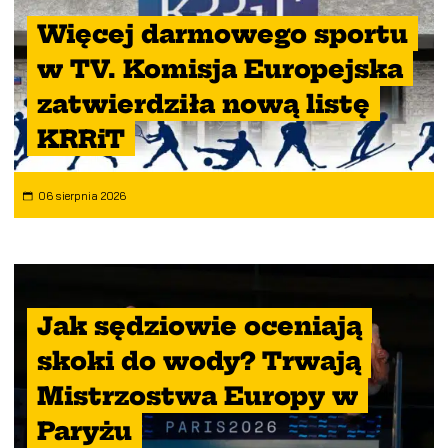
Więcej darmowego sportu
w TV. Komisja Europejska
zatwierdziła nową listę
KRRiT
06 sierpnia 2026
Jak sędziowie oceniają
skoki do wody? Trwają
Mistrzostwa Europy w
Paryżu