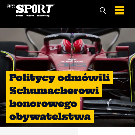
Politycy odmówili
Schumacherowi
honorowego
obywatelstwa