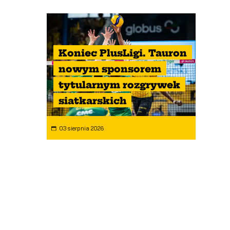
Koniec PlusLigi. Tauron
nowym sponsorem
tytularnym rozgrywek
siatkarskich
03 sierpnia 2026