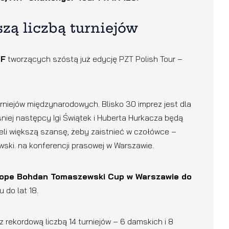
zą liczbą turniejów
TF
tworzących szóstą już edycję PZT Polish Tour –
rniejów międzynarodowych. Blisko 30 imprez jest dla
niej następcy Igi Świątek i Huberta Hurkacza będą
eli większą szansę, żeby zaistnieć w czołówce –
ski. na konferencji prasowej w Warszawie.
rope Bohdan Tomaszewski Cup w Warszawie do
 do lat 18.
z rekordową liczbą 14 turniejów – 6 damskich i 8