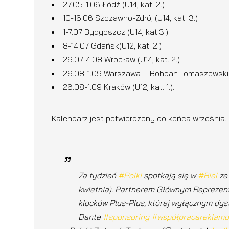
27.05-1.06 Łódź (U14, kat. 2.)
10-16.06 Szczawno-Zdrój (U14, kat. 3.)
1-7.07 Bydgoszcz (U14, kat.3.)
8-14.07 Gdańsk(U12, kat. 2.)
29.07-4.08 Wrocław (U14, kat. 2.)
26.08-1.09 Warszawa – Bohdan Tomaszewski Cu
26.08-1.09 Kraków (U12, kat. 1.).
Kalendarz jest potwierdzony do końca września.
Za tydzień
#Polki
spotkają się w
#Biel
ze
kwietnia). Partnerem Głównym Reprezen
klocków Plus-Plus, której wyłącznym dys
Dante
#sponsoring
#współpracareklam