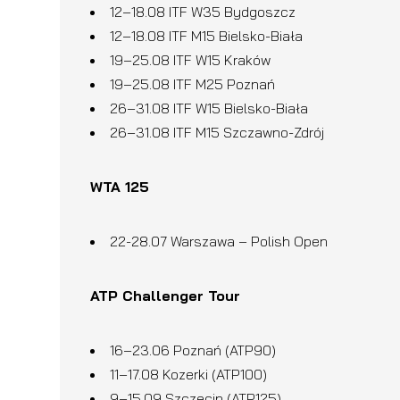
12–18.08 ITF W35 Bydgoszcz
12–18.08 ITF M15 Bielsko-Biała
19–25.08 ITF W15 Kraków
19–25.08 ITF M25 Poznań
26–31.08 ITF W15 Bielsko-Biała
26–31.08 ITF M15 Szczawno-Zdrój
WTA 125
22-28.07 Warszawa – Polish Open
ATP Challenger Tour
16–23.06 Poznań (ATP90)
11–17.08 Kozerki (ATP100)
9–15.09 Szczecin (ATP125)