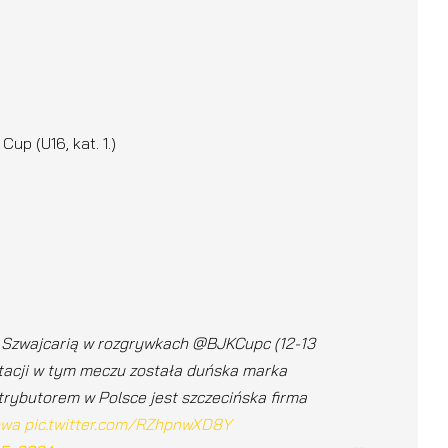
p (U16, kat. 1.)
 Szwajcarią w rozgrywkach @BJKCupc (12-13
tacji w tym meczu została duńska marka
trybutorem w Polsce jest szczecińska firma
owa
pic.twitter.com/RZhpnwXD8Y