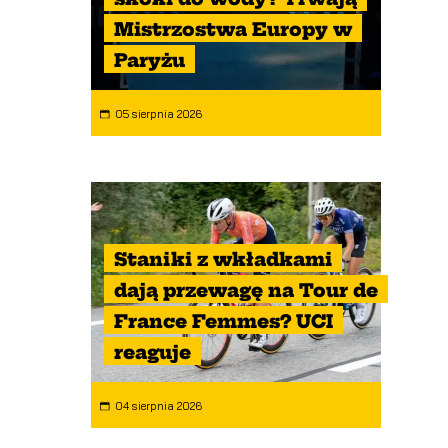
Mistrzostwa Europy w
Paryżu
05 sierpnia 2026
Staniki z wkładkami
dają przewagę na Tour de
France Femmes? UCI
reaguje
04 sierpnia 2026