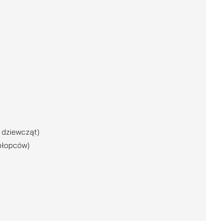
 dziewcząt)
chłopców)