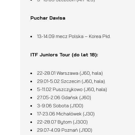
Puchar Davisa
13-14.09 mecz Polska – Korea Płd.
ITF Juniors Tour (do lat 18):
22-28.01 Warszawa (J60, hala)
29.01-5.02 Szczecin (J60, hala)
5-11.02 Puszczykowo (J60, hala)
27.05-2.06 Gdańsk (J60)
3-9.06 Sobota (J100)
17-23.06 Michałówek (J30)
22-28.07 Bytom (J300)
29.07-4.09 Poznań (J100)