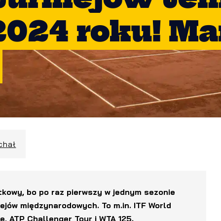
2024 roku! M
chał
tkowy, bo po raz pierwszy w jednym sezonie
iejów międzynarodowych. To m.in. ITF World
pe, ATP Challenger Tour i WTA 125.