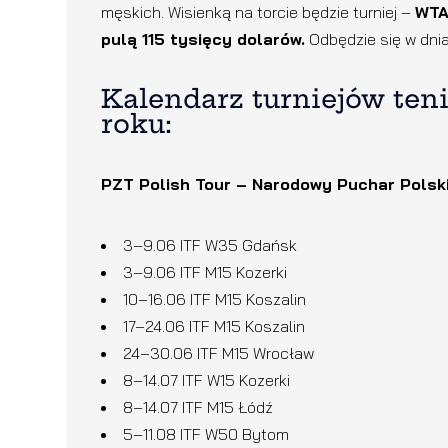
męskich. Wisienką na torcie będzie turniej –
WTA
pulą 115 tysięcy dolarów.
Odbędzie się w dniac
Kalendarz turniejów ten
roku:
PZT Polish Tour – Narodowy Puchar Polsk
3–9.06 ITF W35 Gdańsk
3–9.06 ITF M15 Kozerki
10–16.06 ITF M15 Koszalin
17–24.06 ITF M15 Koszalin
24–30.06 ITF M15 Wrocław
8–14.07 ITF W15 Kozerki
8–14.07 ITF M15 Łódź
5–11.08 ITF W50 Bytom