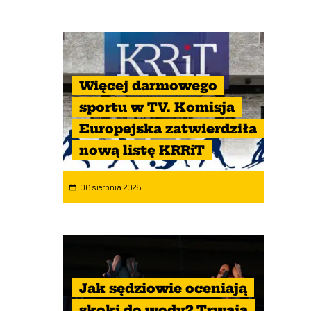
Więcej darmowego
sportu w TV. Komisja
Europejska zatwierdziła
nową listę KRRiT
06 sierpnia 2026
Jak sędziowie oceniają
skoki do wody? Trwają