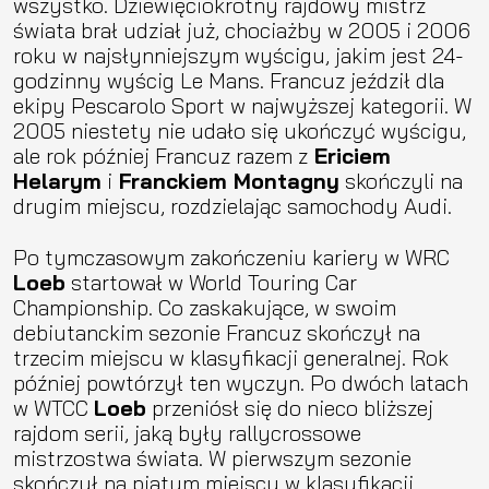
wszystko. Dziewięciokrotny rajdowy mistrz
świata brał udział już, chociażby w 2005 i 2006
roku w najsłynniejszym wyścigu, jakim jest 24-
godzinny wyścig Le Mans. Francuz jeździł dla
ekipy Pescarolo Sport w najwyższej kategorii. W
2005 niestety nie udało się ukończyć wyścigu,
ale rok później Francuz razem z
Ericiem
Helarym
i
Franckiem Montagny
skończyli na
drugim miejscu, rozdzielając samochody Audi.
Po tymczasowym zakończeniu kariery w WRC
Loeb
startował w World Touring Car
Championship. Co zaskakujące, w swoim
debiutanckim sezonie Francuz skończył na
trzecim miejscu w klasyfikacji generalnej. Rok
później powtórzył ten wyczyn. Po dwóch latach
w WTCC
Loeb
przeniósł się do nieco bliższej
rajdom serii, jaką były rallycrossowe
mistrzostwa świata. W pierwszym sezonie
skończył na piątym miejscu w klasyfikacji