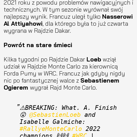
2021 roku z powodu problemów nawigacyjnych i
technicznych. W tym sezonie wyrównał swój
najlepszy wynik. Francuz uległ tylko
Nasserowi
Al Attiyahowi
, dla którego była to już czwarta
wygrana w Rajdzie Dakar.
Powrót na stare śmieci
Kilka tygodni po Rajdzie Dakar
Loeb
wziął
udział w Rajdzie Monte Carlo za kierownicą
Forda Pumy w WRC. Francuz jak gdyby nigdy
nic po fantastycznej walce z
Sebastienem
Ogierem
wygrał Rajd Monte Carlo.
⚠️BREAKING: What. A. Finish 
😲 
@SebastienLoeb
 and 
Isabelle Galmiche: 
#RallyeMonteCarlo
 2022 
champions 🙌🙌 
#WRC
 | 