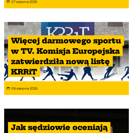
07 sierpnia 2026
Więcej darmowego sportu
w TV. Komisja Europejska
zatwierdziła nową listę
KRRiT
06 sierpnia 2026
Jak sędziowie oceniają