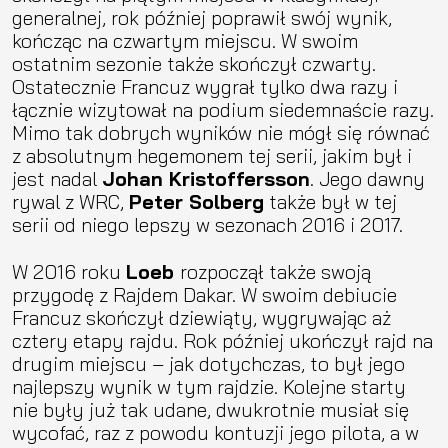
generalnej, rok później poprawił swój wynik,
kończąc na czwartym miejscu. W swoim
ostatnim sezonie także skończył czwarty.
Ostatecznie Francuz wygrał tylko dwa razy i
łącznie wizytował na podium siedemnaście razy.
Mimo tak dobrych wyników nie mógł się równać
z absolutnym hegemonem tej serii, jakim był i
jest nadal
Johan Kristoffersson
. Jego dawny
rywal z WRC,
Peter Solberg
także był w tej
serii od niego lepszy w sezonach 2016 i 2017.
W 2016 roku
Loeb
rozpoczął także swoją
przygodę z Rajdem Dakar. W swoim debiucie
Francuz skończył dziewiąty, wygrywając aż
cztery etapy rajdu. Rok później ukończył rajd na
drugim miejscu – jak dotychczas, to był jego
najlepszy wynik w tym rajdzie. Kolejne starty
nie były już tak udane, dwukrotnie musiał się
wycofać, raz z powodu kontuzji jego pilota, a w