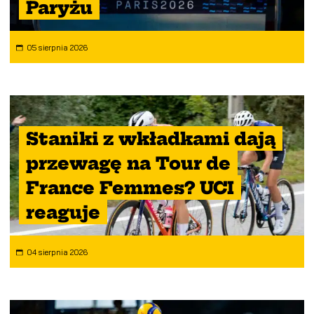
Paryżu
05 sierpnia 2026
Staniki z wkładkami dają
przewagę na Tour de
France Femmes? UCI
reaguje
04 sierpnia 2026