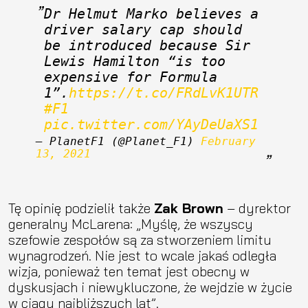
Dr Helmut Marko believes a 
driver salary cap should 
be introduced because Sir 
Lewis Hamilton “is too 
expensive for Formula 
1”.
https://t.co/FRdLvK1UTR
#F1
pic.twitter.com/YAyDeUaXS1
— PlanetF1 (@Planet_F1) 
February 
13, 2021
Tę opinię podzielił także
Zak Brown
– dyrektor
generalny McLarena: „Myślę, że wszyscy
szefowie zespołów są za stworzeniem limitu
wynagrodzeń. Nie jest to wcale jakaś odległa
wizja, ponieważ ten temat jest obecny w
dyskusjach i niewykluczone, że wejdzie w życie
w ciągu najbliższych lat”.