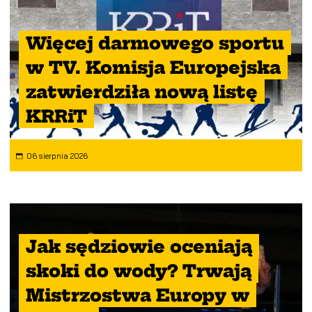
Więcej darmowego sportu
w TV. Komisja Europejska
zatwierdziła nową listę
KRRiT
06 sierpnia 2026
Jak sędziowie oceniają
skoki do wody? Trwają
Mistrzostwa Europy w