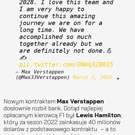
2028. I love this team and 
I am very happy to 
continue this amazing 
journey we are on for a 
long time. We have 
accomplished so much 
together already but we 
are definitely not done.💪
✍️ 
pic.twitter.com/ONWq32B835
— Max Verstappen 
(@Max33Verstappen) 
March 3, 2022
Nowym kontraktem
Max Verstappen
dosłownie rozbił bank. Dotąd najlepiej
opłacanym kierowcą F1 był
Lewis Hamilton
,
który za sezon 2022 zainkasuje 40 milionów
dolarów z podstawowego kontraktu – a to