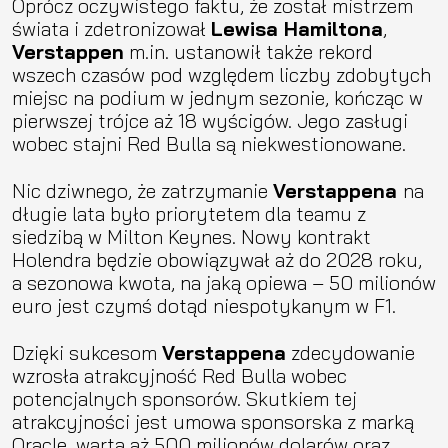
Oprócz oczywistego faktu, że został mistrzem
świata i zdetronizował
Lewisa Hamiltona
,
Verstappen
m.in. ustanowił także rekord
wszech czasów pod względem liczby zdobytych
miejsc na podium w jednym sezonie, kończąc w
pierwszej trójce aż 18 wyścigów. Jego zasługi
wobec stajni Red Bulla są niekwestionowane.
Nic dziwnego, że zatrzymanie
Verstappena
na
długie lata było priorytetem dla teamu z
siedzibą w Milton Keynes. Nowy kontrakt
Holendra będzie obowiązywał aż do 2028 roku,
a sezonowa kwota, na jaką opiewa – 50 milionów
euro jest czymś dotąd niespotykanym w F1.
Dzięki sukcesom
Verstappena
zdecydowanie
wzrosła atrakcyjność Red Bulla wobec
potencjalnych sponsorów. Skutkiem tej
atrakcyjności jest umowa sponsorska z marką
Oracle, warta aż 500 milionów dolarów oraz