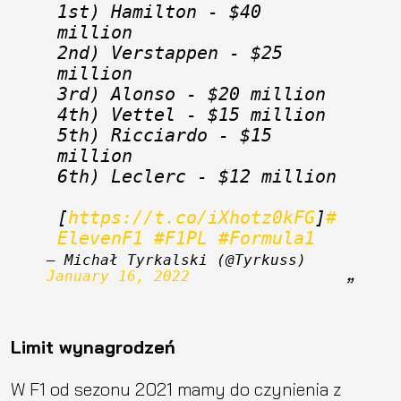
1st) Hamilton - $40 
million
2nd) Verstappen - $25 
million
3rd) Alonso - $20 million
4th) Vettel - $15 million
5th) Ricciardo - $15 
million
6th) Leclerc - $12 million
[
https://t.co/iXhotz0kFG
]
#
ElevenF1
#F1PL
#Formula1
— Michał Tyrkalski (@Tyrkuss) 
January 16, 2022
Limit wynagrodzeń
W F1 od sezonu 2021 mamy do czynienia z