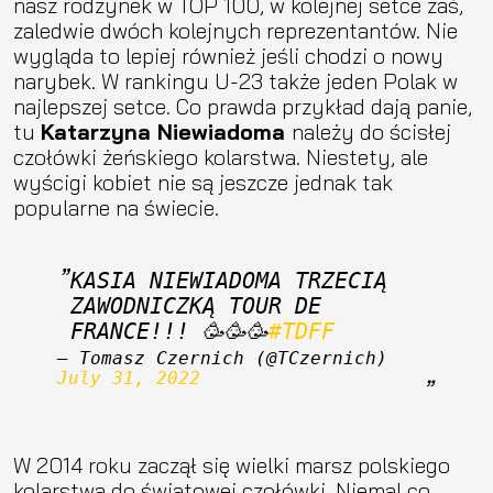
nasz rodzynek w TOP 100, w kolejnej setce zaś,
zaledwie dwóch kolejnych reprezentantów. Nie
wygląda to lepiej również jeśli chodzi o nowy
narybek. W rankingu U-23 także jeden Polak w
najlepszej setce. Co prawda przykład dają panie,
tu
Katarzyna Niewiadoma
należy do ścisłej
czołówki żeńskiego kolarstwa. Niestety, ale
wyścigi kobiet nie są jeszcze jednak tak
popularne na świecie.
KASIA NIEWIADOMA TRZECIĄ 
ZAWODNICZKĄ TOUR DE 
FRANCE!!! 🥳🥳🥳
#TDFF
— Tomasz Czernich (@TCzernich) 
July 31, 2022
W 2014 roku zaczął się wielki marsz polskiego
kolarstwa do światowej czołówki. Niemal co