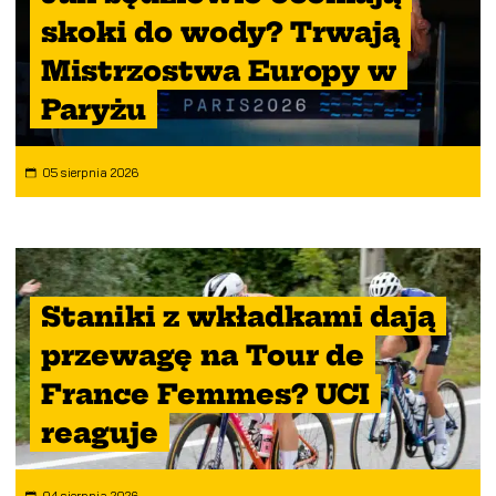
skoki do wody? Trwają
Mistrzostwa Europy w
Paryżu
05 sierpnia 2026
Staniki z wkładkami dają
przewagę na Tour de
France Femmes? UCI
reaguje
04 sierpnia 2026