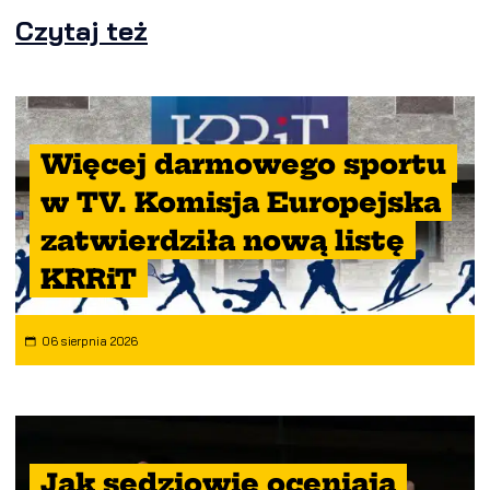
Czytaj też
Więcej darmowego sportu
w TV. Komisja Europejska
zatwierdziła nową listę
KRRiT
06 sierpnia 2026
Jak sędziowie oceniają