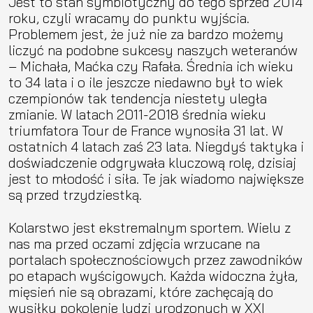
Jest to stan symbiotyczny do tego sprzed 2014
roku, czyli wracamy do punktu wyjścia.
Problemem jest, że już nie za bardzo możemy
liczyć na podobne sukcesy naszych weteranów
– Michała, Maćka czy Rafała. Średnia ich wieku
to 34 lata i o ile jeszcze niedawno był to wiek
czempionów tak tendencja niestety uległa
zmianie. W latach 2011-2018 średnia wieku
triumfatora Tour de France wynosiła 31 lat. W
ostatnich 4 latach zaś 23 lata. Niegdyś taktyka i
doświadczenie odgrywała kluczową rolę, dzisiaj
jest to młodość i siła. Te jak wiadomo największe
są przed trzydziestką.
Kolarstwo jest ekstremalnym sportem. Wielu z
nas ma przed oczami zdjęcia wrzucane na
portalach społecznościowych przez zawodników
po etapach wyścigowych. Każda widoczna żyła,
mięsień nie są obrazami, które zachęcają do
wysiłku pokolenie ludzi urodzonych w XXI