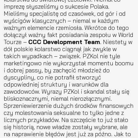
imprezę słyszeliśmy o sukcesie Polaka.
Mieliśmy specjalistę od czasówek, od gór i od
wyścigów klasycznych – niemal w każdym
ważnym elemencie rzemiosła. Wkrótce do tego
dołączył ważny fakt posiadania zespołu w World
Tourze –
CCC Development Team
. Niestety w
dół polskie kolarstwo ciągnął jak zwykle w
takich wypadkach – związek. PZKol nie tyle
marketingowo nie wykorzystał momentu boomu
i dobrej passy, by zachęcić młodzież do
dyscypliny, co nie potrafił stworzyć
odpowiedniej struktury i warunków dla
zawodowców. Wyrazy PZKol i skandal stały się
bliskoznacznymi, niemal nierozłącznymi.
Sprzeniewierzenie dużych środków finansowych
czy molestowania seksualne to tylko jedne z
licznych przykładów. Na szczęście to już stało
się historią, nowe władze zostały wybrane, ale
na naprawienie błędów jest już za późno. Jak to