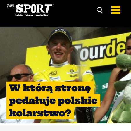
W którą stronę
pedałuje polskie
kolarstwo?