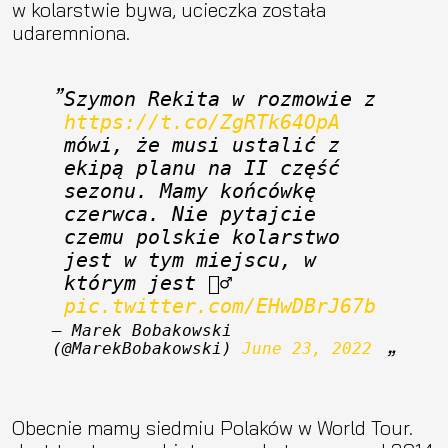
w kolarstwie bywa, ucieczka została
udaremniona.
Szymon Rekita w rozmowie z 
https://t.co/ZgRTk64OpA
mówi, że musi ustalić z 
ekipą planu na II część 
sezonu. Mamy końcówkę 
czerwca. Nie pytajcie 
czemu polskie kolarstwo 
jest w tym miejscu, w 
którym jest 🤦‍♂️ 
pic.twitter.com/EHwDBrJ67b
— Marek Bobakowski 
(@MarekBobakowski) 
June 23, 2022
Obecnie mamy siedmiu Polaków w World Tour.