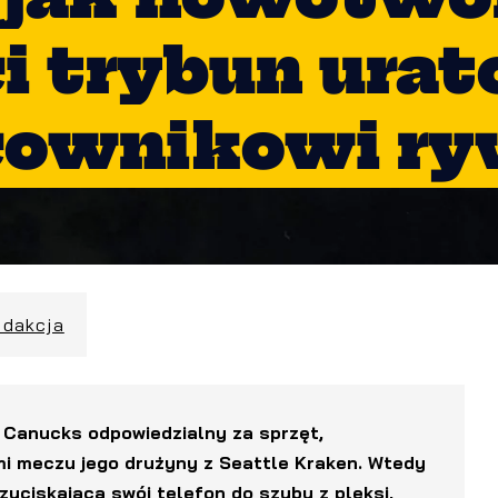
 trybun urat
cownikowi ry
edakcja
 Canucks odpowiedzialny za sprzęt,
mi meczu jego drużyny z Seattle Kraken. Wtedy
yciskającą swój telefon do szyby z pleksi,