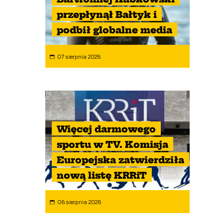
przepłynął Bałtyk i
podbił globalne media
07 sierpnia 2026
Więcej darmowego
sportu w TV. Komisja
Europejska zatwierdziła
nową listę KRRiT
06 sierpnia 2026