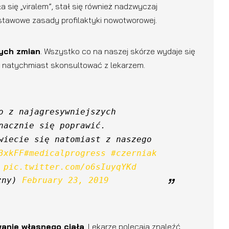
a się „viralem”, stał się również nadzwyczaj
tawowe zasady profilaktyki nowotworowej.
wych zmian
. Wszystko co na naszej skórze wydaje się
y natychmiast skonsultować z lekarzem.
o z najagresywniejszych 
nacznie się poprawić.
wiecie się natomiast z naszego 
3xkFF
#medicalprogress
#czerniak
pic.twitter.com/o6sIuyqYKd
zny) 
February 23, 2019
anie własnego ciała
. Lekarze polecają znaleźć