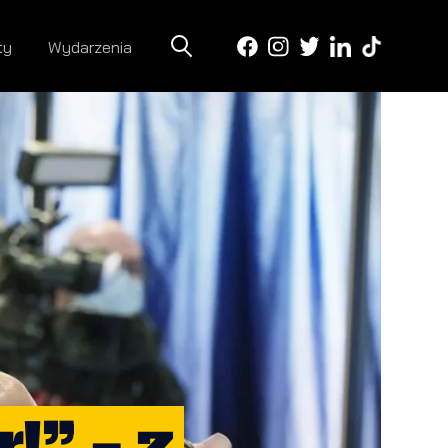
ty
Wydarzenia
” – z