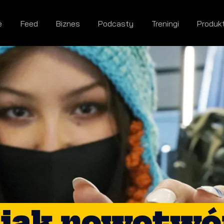
e
Feed
Biznes
Podcasty
Treningi
Produk
jak nowotwór!