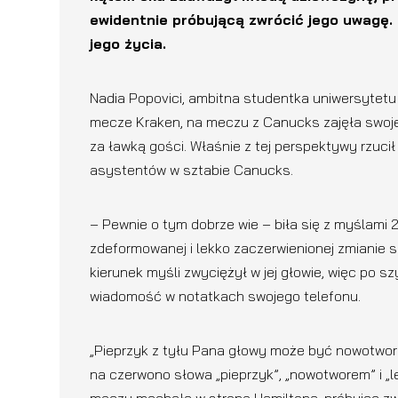
ewidentnie próbującą zwrócić jego uwagę. 
jego życia.
Nadia Popovici, ambitna studentka uniwersytetu
mecze Kraken, na meczu z Canucks zajęła swoje
za ławką gości. Właśnie z tej perspektywy rzucił j
asystentów w sztabie Canucks.
– Pewnie o tym dobrze wie – biła się z myślami 2
zdeformowanej i lekko zaczerwienionej zmianie s
kierunek myśli zwyciężył w jej głowie, więc po s
wiadomość w notatkach swojego telefonu.
„Pieprzyk z tyłu Pana głowy może być nowotworem
na czerwono słowa „pieprzyk”, „nowotworem” i „l