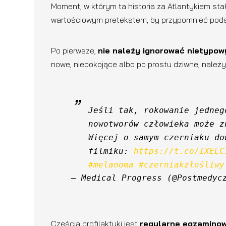
Moment, w którym ta historia za Atlantykiem stał
wartościowym pretekstem, by przypomnieć pods
Po pierwsze,
nie należy ignorować nietypo
nowe, niepokojące albo po prostu dziwne, należ
Jeśli tak, rokowanie jedneg
nowotworów człowieka może z
Więcej o samym czerniaku do
filmiku: 
https://t.co/IXELC
#melanoma
#czerniakzłośliwy
— Medical Progress (@Postmedyc
Częścią profilaktyki jest
regularne egzaminow