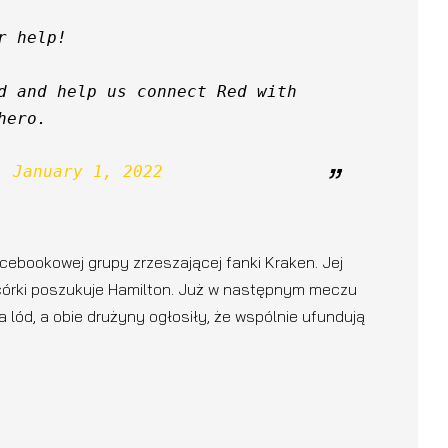
r help!
d and help us connect Red with 
the woman he considers his hero. 
) 
January 1, 2022
cebookowej grupy zrzeszającej fanki Kraken. Jej
 córki poszukuje Hamilton. Już w następnym meczu
lód, a obie drużyny ogłosiły, że wspólnie ufundują