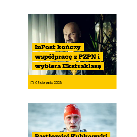
InPost kończy
współpracę z PZPN i
wybiera Ekstraklasę
08 sierpnia 2026
Bartłomiej Kubkowski