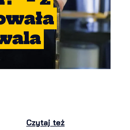
owała
wala
Czytaj też