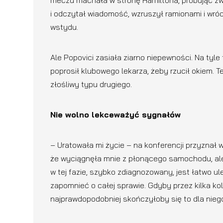
meczu machała w stronę Hamiltona, próbując zwró
i odczytał wiadomość, wzruszył ramionami i wróci
wstydu.
Ale Popovici zasiała ziarno niepewności. Na tyl
poprosił klubowego lekarza, żeby rzucił okiem. 
złośliwy typu drugiego.
Nie wolno lekceważyć sygnałów
– Uratowała mi życie – na konferencji przyznał w
że wyciągnęła mnie z płonącego samochodu, ale
w tej fazie, szybko zdiagnozowany, jest łatwo u
zapomnieć o całej sprawie. Gdyby przez kilka kol
najprawdopodobniej skończyłoby się to dla niego