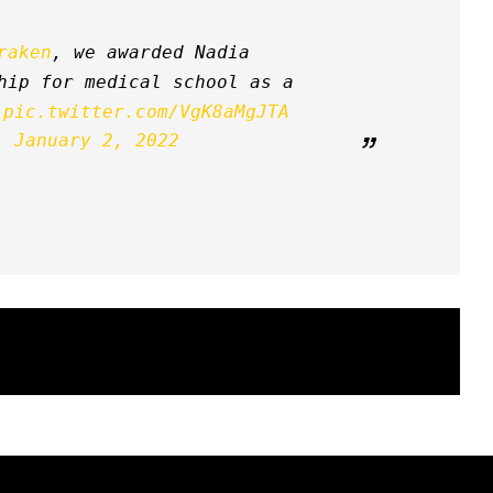
raken
, we awarded Nadia 
hip for medical school as a 
 
pic.twitter.com/VgK8aMgJTA
) 
January 2, 2022