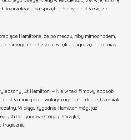
cić jego uwagę. Kiedy wreszcie spojrzał w jej stronę
ł do przekładania sprzętu. Popovici paliła się ze
e trapiące Hamiltona, że po meczu, niby mimochodem,
Tego samego dnia trzymał w ręku diagnozę – czerniak
yleczony już Hamilton. – Nie w taki filmowy sposób,
 ocaliła mnie przed wolnym ogniem – dodał. Czerniak
leczalny. W ciągu tygodnia Hamilton mógł już
ejnych lat ignorował tego pieprzyka,
 tragicznie.