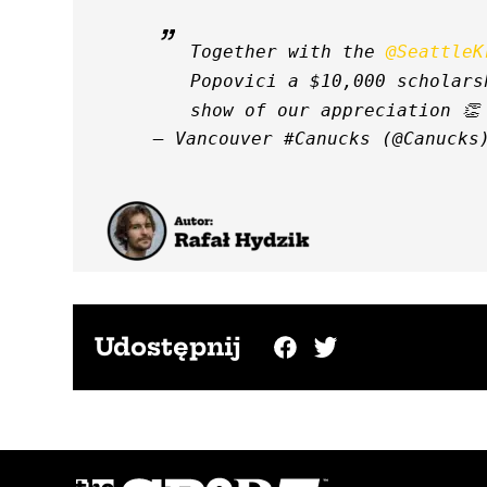
Together with the 
@SeattleK
Popovici a $10,000 scholars
show of our appreciation 👏
— Vancouver #Canucks (@Canucks
Udostępnij