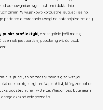
przed pełnowymiarowym lustrem i dokładnie
ch zmian. W wyjątkowo korzystnej sytuacji są np.
go partnera o zwracanie uwagi na potencjalne zmiany.
 punkt profilaktyki
, szczególnie jeśli ma się
 czerniak jest bardziej popularny wśród osób
kóry.
ałej sytuacji, to on zaczął palić się ze wstydu –
 od kobiety z trybun. Napisał list, który zespół ds.
cks udostępnił na Twitterze. Wiadomość była jasna
i, chcąc okazać wdzięczność.