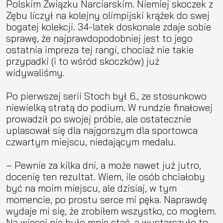
Polskim Związku Narciarskim. Niemiej skoczek z
Zębu liczył na kolejny olimpijski krążek do swej
bogatej kolekcji. 34-latek doskonale zdaje sobie
sprawę, że najprawdopodobniej jest to jego
ostatnia impreza tej rangi, chociaż nie takie
przypadki (i to wśród skoczków) już
widywaliśmy.
Po pierwszej serii Stoch był 6., ze stosunkowo
niewielką stratą do podium. W rundzie finałowej
prowadził po swojej próbie, ale ostatecznie
uplasował się dla najgorszym dla sportowca
czwartym miejscu, niedającym medalu.
– Pewnie za kilka dni, a może nawet już jutro,
docenię ten rezultat. Wiem, ile osób chciałoby
być na moim miejscu, ale dzisiaj, w tym
momencie, po prostu serce mi pęka. Naprawdę
wydaje mi się, że zrobiłem wszystko, co mogłem.
Na więcej nie było mnie stać, a wystarczyło to