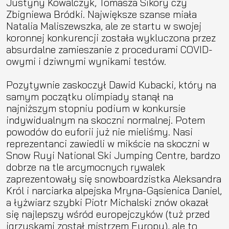
Justyny Kowalczyk, Tomasza Sikory czy
Zbigniewa Bródki. Największe szanse miała
Natalia Maliszewszka, ale ze startu w swojej
koronnej konkurencji została wykluczona przez
absurdalne zamieszanie z procedurami COVID-
owymi i dziwnymi wynikami testów.
Pozytywnie zaskoczył Dawid Kubacki, który na
samym początku olimpiady stanął na
najniższym stopniu podium w konkursie
indywidualnym na skoczni normalnej. Potem
powodów do euforii już nie mieliśmy. Nasi
reprezentanci zawiedli w mikście na skoczni w
Snow Ruyi National Ski Jumping Centre, bardzo
dobrze na tle arcymocnych rywalek
zaprezentowały się snowboardzistka Aleksandra
Król i narciarka alpejska Mryna-Gąsienica Daniel,
a łyżwiarz szybki Piotr Michalski znów okazał
się najlepszy wśród europejczyków (tuż przed
igrzyskami został mistrzem Europy), ale to