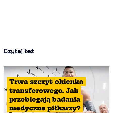
Czytaj też
Trwa szczyt okienka
transferowego. Jak
przebiegają badania
medyczne piłkarzy?