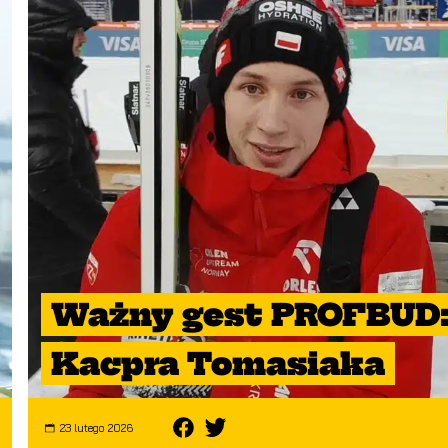
Ważny gest PROFBUD: 
Kacpra Tomasiaka
23 lutego 2026