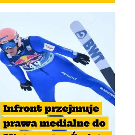
Infront przejmuje
prawa medialne do