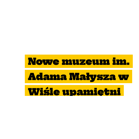
Nowe muzeum im.
Adama Małysza w
Wiśle upamiętni
narciarzy
24 czerwca 2024