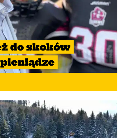
eż do skoków
 pieniądze