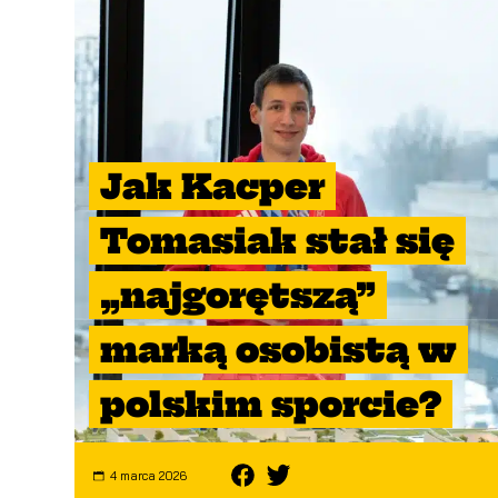
Jak Kacper
Tomasiak stał się
„najgorętszą”
marką osobistą w
polskim sporcie?
4 marca 2026