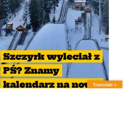
Szczyrk wyleciał z
PŚ? Znamy
kalendarz na nowy
Translate »
sezon
10 kwietnia 2024