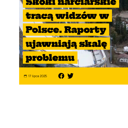
Skoki narciarskie
tracą widzów w
Polsce. Raporty
ujawniają skalę
problemu
17 lipca 2025