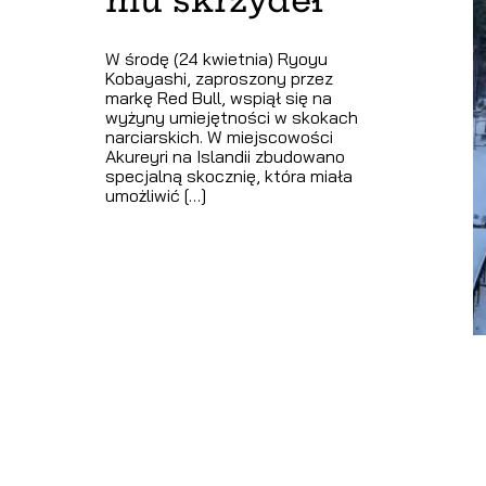
mu skrzydeł
W środę (24 kwietnia) Ryoyu
Kobayashi, zaproszony przez
markę Red Bull, wspiął się na
wyżyny umiejętności w skokach
narciarskich. W miejscowości
Akureyri na Islandii zbudowano
specjalną skocznię, która miała
umożliwić […]
25 kwietnia 2024