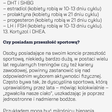
– DHT i SHBG
– estradiol (kobiety robią w 10-13 dniu cyklu)
– prolaktyna (kobiety robią w 21 dniu cyklu)
– progesteron (kobiety robią w 21 dniu cyklu)
– LH i FSH (kobiety robią w 10-13 dniu cyklu).
Kortyzol i DHEA.
Czy posiadam przeszłość sportową?
Osoby posiadające na swoim koncie przeszłość
sportową, niekiedy bardzo dużą, w postaci wielu
lat regularnych treningów czy też kariery
zawodowej, powinny zastanowić się nad
odpowiednim wyborem aktywności fizycznej.
Często bywa tak, że dyscyplina sportowa, którą
uprawialiśmy przez lata – mówiąc kolokwialnie –
„zgwałciła nasze ciało”, uszkadzając je poprzez
jednostronne i nadmierne bodźce.
Przykładem mogą być miłośnicy biegania