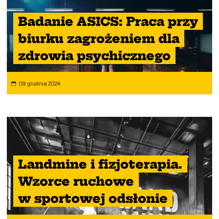
Badanie ASICS: Praca przy
biurku zagrożeniem dla
zdrowia psychicznego
09 grudnia 2024
Landmine i fizjoterapia.
Wzorce ruchowe
w sportowej odsłonie