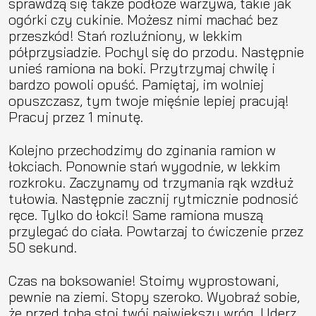
sprawdzą się także podłoże warzywa, takie jak
ogórki czy cukinie. Możesz nimi machać bez
przeszkód! Stań rozluźniony, w lekkim
półprzysiadzie. Pochyl się do przodu. Następnie
unieś ramiona na boki. Przytrzymaj chwilę i
bardzo powoli opuść. Pamiętaj, im wolniej
opuszczasz, tym twoje mięśnie lepiej pracują!
Pracuj przez 1 minutę.
Kolejno przechodzimy do zginania ramion w
łokciach. Ponownie stań wygodnie, w lekkim
rozkroku. Zaczynamy od trzymania rąk wzdłuż
tułowia. Następnie zacznij rytmicznie podnosić
ręce. Tylko do łokci! Same ramiona muszą
przylegać do ciała. Powtarzaj to ćwiczenie przez
50 sekund.
Czas na boksowanie! Stoimy wyprostowani,
pewnie na ziemi. Stopy szeroko. Wyobraź sobie,
że przed tobą stoi twój największy wróg. Uderz