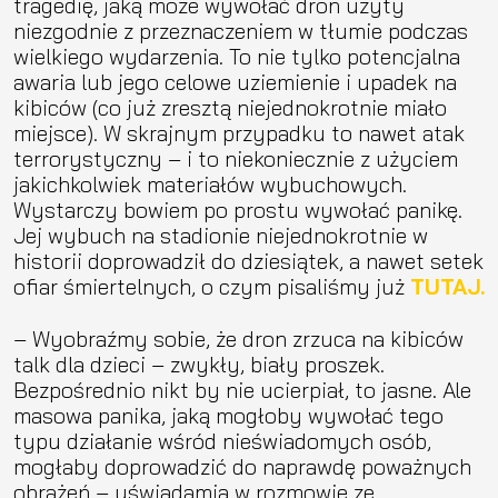
tragedię, jaką może wywołać dron użyty
niezgodnie z przeznaczeniem w tłumie podczas
wielkiego wydarzenia. To nie tylko potencjalna
awaria lub jego celowe uziemienie i upadek na
kibiców (co już zresztą niejednokrotnie miało
miejsce). W skrajnym przypadku to nawet atak
terrorystyczny – i to niekoniecznie z użyciem
jakichkolwiek materiałów wybuchowych.
Wystarczy bowiem po prostu wywołać panikę.
Jej wybuch na stadionie niejednokrotnie w
historii doprowadził do dziesiątek, a nawet setek
ofiar śmiertelnych, o czym pisaliśmy już
TUTAJ.
– Wyobraźmy sobie, że dron zrzuca na kibiców
talk dla dzieci – zwykły, biały proszek.
Bezpośrednio nikt by nie ucierpiał, to jasne. Ale
masowa panika, jaką mogłoby wywołać tego
typu działanie wśród nieświadomych osób,
mogłaby doprowadzić do naprawdę poważnych
obrażeń – uświadamia w rozmowie ze