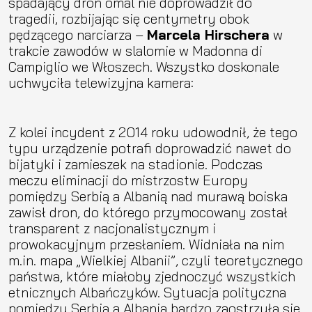
spadający dron omal nie doprowadził do
tragedii, rozbijając się centymetry obok
pędzącego narciarza –
Marcela Hirschera
w
trakcie zawodów w slalomie w Madonna di
Campiglio we Włoszech. Wszystko doskonale
uchwyciła telewizyjna kamera:
Z kolei incydent z 2014 roku udowodnił, że tego
typu urządzenie potrafi doprowadzić nawet do
bijatyki i zamieszek na stadionie. Podczas
meczu eliminacji do mistrzostw Europy
pomiędzy Serbią a Albanią nad murawą boiska
zawisł dron, do którego przymocowany został
transparent z nacjonalistycznym i
prowokacyjnym przesłaniem. Widniała na nim
m.in. mapa „Wielkiej Albanii”, czyli teoretycznego
państwa, które miałoby zjednoczyć wszystkich
etnicznych Albańczyków. Sytuacja polityczna
pomiędzy Serbią a Albanią bardzo zaostrzyła się