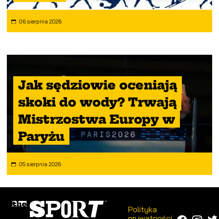
06 sierpnia 2026
Jak sędziowie oceniają
skoki do wody? Trwają
Mistrzostwa Europy w
Paryżu
05 sierpnia 2026
Polityka
prywatności