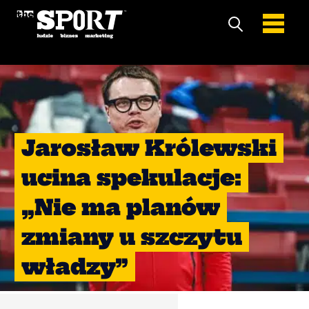
Jarosław Królewski
ucina spekulacje:
„Nie ma planów
zmiany u szczytu
władzy”