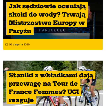
Jak sędziowie oceniają
skoki do wody? Trwają
Mistrzostwa Europy w
Paryżu
05 sierpnia 2026
Staniki z wkładkami dają
przewagę na Tour de
France Femmes? UCI
reaguje