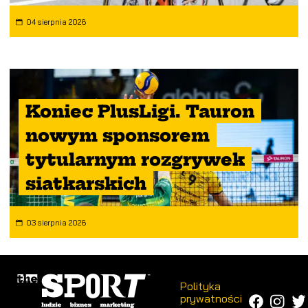
04 sierpnia 2026
Koniec PlusLigi. Tauron
nowym sponsorem
tytularnym rozgrywek
siatkarskich
03 sierpnia 2026
Polityka
prywatności