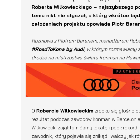
Roberta Wilkowieckiego – najszybszego po
temu nikt nie słyszał, a który wkrótce bę
założeniach projektu opowiada Piotr Bara
Rozmowa z Piotrem Baranem, menadżerem Robert
#RoadToKona by Audi
, w którym rozmawiamy z
drodze na mistrzostwa świata Ironman na Hawaj
O
Robercie Wilkowieckim
zrobiło się głośno p
rezultat podczas zawodów Ironman w Barcelonie.
Wilkowiecki zajął tam ósmą lokatę i pobił rekord
zawodnik, który pojawia się znikąd i walczy jak