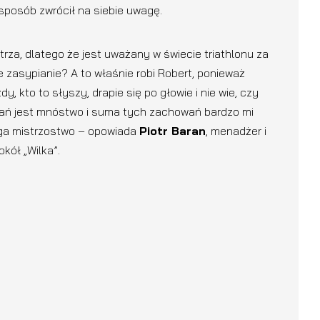
sposób zwrócił na siebie uwagę.
za, dlatego że jest uważany w świecie triathlonu za
e zasypianie? A to właśnie robi Robert, ponieważ
 kto to słyszy, drapie się po głowie i nie wie, czy
iałań jest mnóstwo i suma tych zachowań bardzo mi
ga mistrzostwo – opowiada
Piotr Baran
, menadżer i
kół „Wilka”.