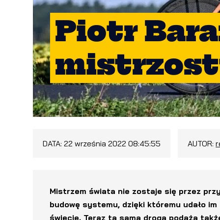
Piotr Bar
mistrzos
DATA:
22 września 2022 08:45:55
AUTOR:
Mistrzem świata nie zostaje się przez pr
budowę systemu, dzięki któremu udało im 
świecie. Teraz tą samą drogą podąża także