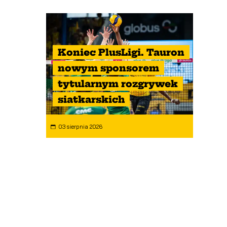
Koniec PlusLigi. Tauron
nowym sponsorem
tytularnym rozgrywek
siatkarskich
03 sierpnia 2026