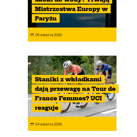
Mistrzostwa Europy w
Paryżu
05 sierpnia 2026
Staniki z wkładkami
dają przewagę na Tour de
France Femmes? UCI
reaguje
04 sierpnia 2026