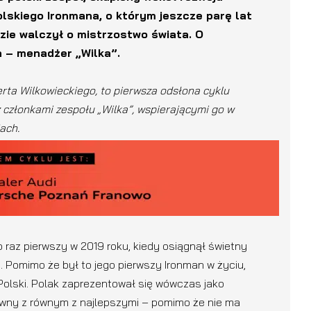
lskiego Ironmana, o którym jeszcze parę lat
dzie walczył o mistrzostwo świata. O
n – menadżer „Wilka”.
a Wilkowieckiego, to pierwsza odsłona cyklu
 członkami zespołu „Wilka”, wspierającymi go w
ach.
o raz pierwszy w 2019 roku, kiedy osiągnął świetny
 Pomimo że był to jego pierwszy Ironman w życiu,
 Polski. Polak zaprezentował się wówczas jako
 równy z równym z najlepszymi – pomimo że nie ma