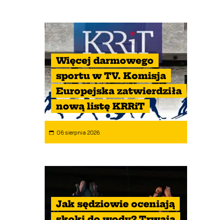
Więcej darmowego
sportu w TV. Komisja
Europejska zatwierdziła
nową listę KRRiT
06 sierpnia 2026
Jak sędziowie oceniają
skoki do wody? Trwają