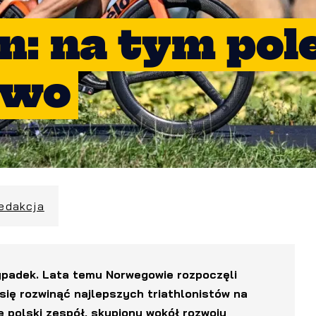
an: na tym pol
two
redakcja
zypadek. Lata temu Norwegowie rozpoczęli
się rozwinąć najlepszych triathlonistów na
 polski zespół, skupiony wokół rozwoju