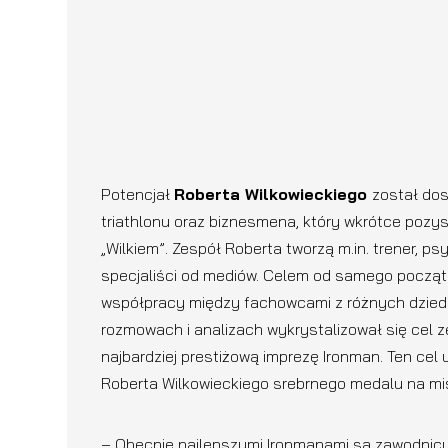
Potencjał
Roberta Wilkowieckiego
został do
triathlonu oraz biznesmena, który wkrótce pozy
„Wilkiem”. Zespół Roberta tworzą m.in. trener, ps
specjaliści od mediów. Celem od samego począ
współpracy między fachowcami z różnych dziedzi
rozmowach i analizach wykrystalizował się cel 
najbardziej prestiżową imprezę Ironman. Ten cel 
Roberta Wilkowieckiego srebrnego medalu na mi
– Obecnie najlepszymi Ironmanami są zawodnic