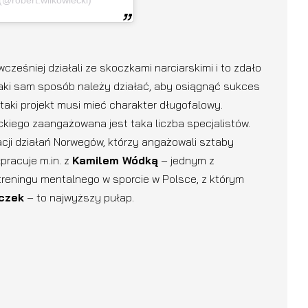
eśniej działali ze skoczkami narciarskimi i to zdało
aki sam sposób należy działać, aby osiągnąć sukces
 taki projekt musi mieć charakter długofalowy.
kiego zaangażowana jest taka liczba specjalistów.
ji działań Norwegów, którzy angażowali sztaby
pracuje m.in. z
Kamilem Wódką
– jednym z
d treningu mentalnego w sporcie w Polsce, z którym
czek
– to najwyższy pułap.