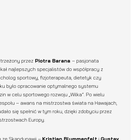
strzeżony przez
Piotra Barana
– pasjonata
skał najlepszych specjalistów do współpracy z
ycholog sportowy, fizjoterapeuta, dietetyk czy
tku było opracowanie optymalnego systemu
n w celu sportowego rozwoju „Wilka”. Po wielu
zespołu – awans na mistrzostwa świata na Hawajach,
udało się spełnić w tym roku, dzięki zdobyciu przez
strzostwach Europy.
y ze Skandynawii –
Kristian Blummenfelt
i
Gustav