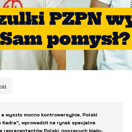
zulki PZPN w
 Sam pomysł?
hał
, a wyszło mocno kontrowersyjnie. Polski
ro Kadra”, wprowadził na rynek specjalne
a reprezentantów Polski, noszących biało-