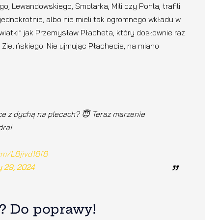
o, Lewandowskiego, Smolarka, Mili czy Pohla, trafili
jednokrotnie, albo nie mieli tak ogromnego wkładu w
kwiatki” jak Przemysław Płacheta, który dosłownie raz
Zielińskiego. Nie ujmując Płachecie, na miano
lce z dychą na plecach? 😇 Teraz marzenie
dra!
com/L8jivd18f8
y 29, 2024
? Do poprawy!