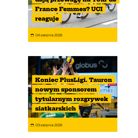
France Femmes? UCI
reaguje
04 sierpnia 2026
Koniec PlusLigi. Tauron
nowym sponsorem
tytularnym rozgrywek
siatkarskich
03 sierpnia 2026