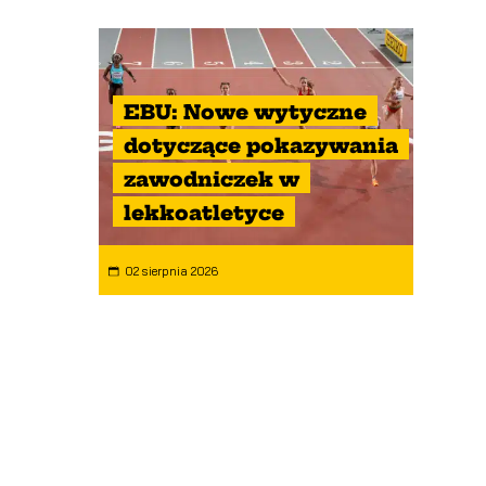
EBU: Nowe wytyczne
dotyczące pokazywania
zawodniczek w
lekkoatletyce
02 sierpnia 2026