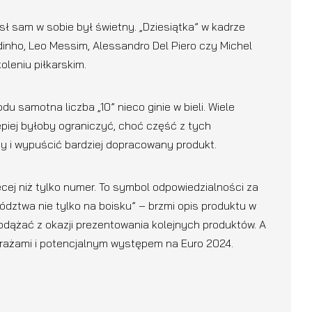
ł sam w sobie był świetny. „Dziesiątka” w kadrze
ldinho, Leo Messim, Alessandro Del Piero czy Michel
koleniu piłkarskim.
 samotna liczba „10” nieco ginie w bieli. Wiele
epiej byłoby ograniczyć, choć część z tych
y i wypuścić bardziej dopracowany produkt.
cej niż tylko numer. To symbol odpowiedzialności za
dztwa nie tylko na boisku” – brzmi opis produktu w
odążać z okazji prezentowania kolejnych produktów. A
arażami i potencjalnym występem na Euro 2024.