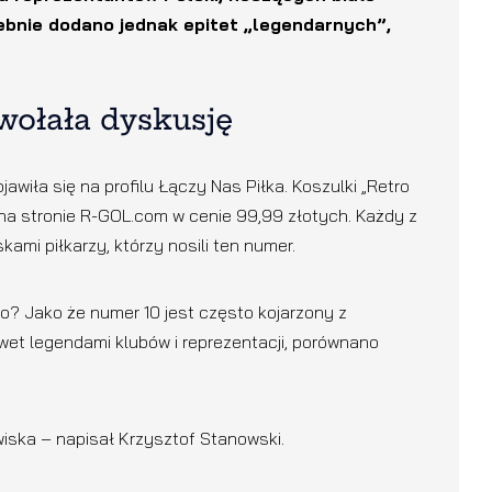
ebnie dodano jednak epitet „legendarnych”,
wołała dyskusję
awiła się na profilu Łączy Nas Piłka. Koszulki „Retro
 na stronie R-GOL.com w cenie 99,99 złotych. Każdy z
ami piłkarzy, którzy nosili ten numer.
go? Jako że numer 10 jest często kojarzony z
wet legendami klubów i reprezentacji, porównano
iska – napisał Krzysztof Stanowski.