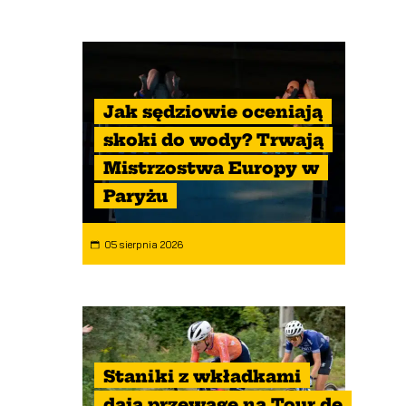
Jak sędziowie oceniają
skoki do wody? Trwają
Mistrzostwa Europy w
Paryżu
05 sierpnia 2026
Staniki z wkładkami
dają przewagę na Tour de