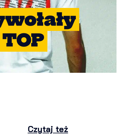
ywołały
 TOP
Czytaj też