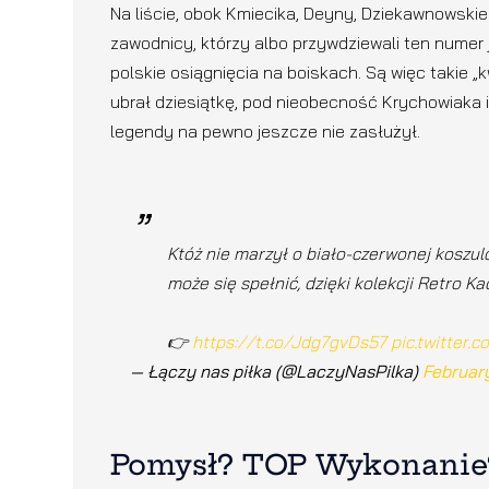
Na liście, obok Kmiecika, Deyny, Dziekawnowskieg
zawodnicy, którzy albo przywdziewali ten numer 
polskie osiągnięcia na boiskach. Są więc takie „
ubrał dziesiątkę, pod nieobecność Krychowiaka i 
legendy na pewno jeszcze nie zasłużył.
Któż nie marzył o biało-czerwonej koszu
może się spełnić, dzięki kolekcji Retro Ka
👉
https://t.co/Jdg7gvDs57
pic.twitter.
— Łączy nas piłka (@LaczyNasPilka)
Februar
Pomysł? TOP Wykonanie