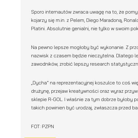
Sporo internautów zwraca uwagę na to, że pomys
kojarzy się m.in. z Pelem, Diego Maradoną, Rona
Platini. Absolutnie genialni, nie tylko w swoim po
Na pewno lepsze mogłoby być wykonanie. Z przodu
nazwisk z czasem będzie nieczytelna. Dlatego l
zawodników, zrobić lepszy research statystyczn
„Dycha” na reprezentacyjnej koszulce to coś wię
drużynę, przejaw kreatywności oraz wyraz przywó
sklepie R-GOL. I właśnie za tym dobrze byłoby p
takich powinien być urodzaj, zwłaszcza przed b
FOT: PZPN