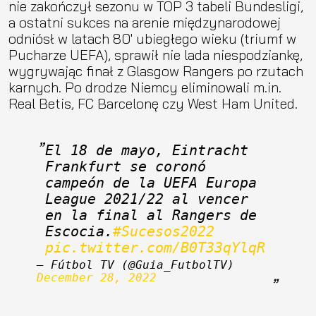
nie zakończył sezonu w TOP 3 tabeli Bundesligi,
a ostatni sukces na arenie międzynarodowej
odniósł w latach 80′ ubiegłego wieku (triumf w
Pucharze UEFA), sprawił nie lada niespodziankę,
wygrywając finał z Glasgow Rangers po rzutach
karnych. Po drodze Niemcy eliminowali m.in.
Real Betis, FC Barcelonę czy West Ham United.
El 18 de mayo, Eintracht 
Frankfurt se coronó 
campeón de la UEFA Europa 
League 2021/22 al vencer 
en la final al Rangers de 
Escocia.
#Sucesos2022
pic.twitter.com/B0T33qYlqR
— Fútbol TV (@Guia_FutbolTV) 
December 28, 2022