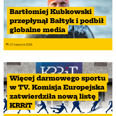
Bartłomiej Kubkowski
przepłynął Bałtyk i podbił
globalne media
07 sierpnia 2026
Więcej darmowego sportu
w TV. Komisja Europejska
zatwierdziła nową listę
KRRiT