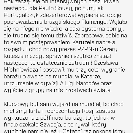
Rok zaczął się od intensywnych poszukiwań
następcy dla Paulo Sousy, po tym, jak
Portugalczyk zdezerterował wybierając opcję
poprowadzenia brazylijskiego Flamengo. Wylało
się na niego nie wiadro, a cała cysterna pomyj,
ale trudno się temu dziwić. Zapracował sobie na
to swoim postępowaniem. Karuzela nabrała
rozpędu i choć nowy prezes PZPN-u Cezary
Kulesza niezbyt sprawnie i szybko znalazł
następcę, to ostatecznie zatrudnił Czesława
Michniewicza i postawił mu trzy cele: wygranie
barażu o awans na mundial w Katarze,
utrzymanie w dywizji A Ligi Narodów oraz
wyjście z grupy na mistrzostwach świata.
Kluczowy był sam wyjazd na mundial, bo choć
mieliśmy farta i reprezentacja Rosji została
wykluczona z półfinału baraży, to jednak w
finale czekała Szwecja, a to rywal, który
wybitnie nam nie leży. Ostatni raz pokonaliśmy