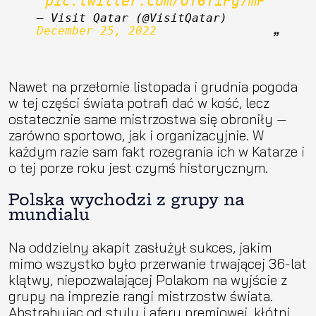
pic.twitter.com/Of6TiFg7mP
— Visit Qatar (@VisitQatar) 
December 25, 2022
Nawet na przełomie listopada i grudnia pogoda
w tej części świata potrafi dać w kość, lecz
ostatecznie same mistrzostwa się obroniły —
zarówno sportowo, jak i organizacyjnie. W
każdym razie sam fakt rozegrania ich w Katarze i
o tej porze roku jest czymś historycznym.
Polska wychodzi z grupy na
mundialu
Na oddzielny akapit zasłużył sukces, jakim
mimo wszystko było przerwanie trwającej 36-lat
klątwy, niepozwalającej Polakom na wyjście z
grupy na imprezie rangi mistrzostw świata.
Abstrahując od stylu i afery premiowej, kłótni