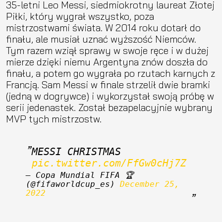
35-letni Leo Messi, siedmiokrotny laureat Złotej
Piłki, który wygrał wszystko, poza
mistrzostwami świata. W 2014 roku dotarł do
finału, ale musiał uznać wyższość Niemców.
Tym razem wziął sprawy w swoje ręce i w dużej
mierze dzięki niemu Argentyna znów doszła do
finału, a potem go wygrała po rzutach karnych z
Francją. Sam Messi w finale strzelił dwie bramki
(jedną w dogrywce) i wykorzystał swoją próbę w
serii jedenastek. Został bezapelacyjnie wybrany
MVP tych mistrzostw.
MESSI CHRISTMAS 
pic.twitter.com/FfGw0cHj7Z
— Copa Mundial FIFA 🏆 
(@fifaworldcup_es) 
December 25, 
2022