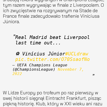
tym razem wygrywając w finale z Liverpoolem. O
ich zwycięstwie na rozgrywanym na Stade de
France finale zadecydowało trafienie Viníciusa
Júniora.
Real Madrid beat Liverpool 
last time out... 
⚽️ Vinícius Júnior
#UCLdraw
pic.twitter.com/O70SsaofNo
— UEFA Champions League 
(@ChampionsLeague) 
November 7, 
2022
W Lidze Europy po trofeum po raz pierwszy w
swej historii sięgnął Eintracht Frankfurt, pisząc
piękną historię. Klub, który w XXI wieku ani razu