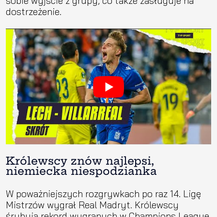
sobie wyjście z grupy, co także zasługuje na
dostrzeżenie.
Królewscy znów najlepsi,
niemiecka niespodzianka
W poważniejszych rozgrywkach po raz 14. Ligę
Mistrzów wygrał Real Madryt. Królewscy
śrubują rekord wygranych w Champions League,