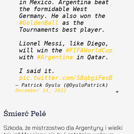
in Mexico. Argentina beat 
the formidable West 
Germany. He also won the 
#GoldenBall
 as the 
Tournaments best player. 
Lionel Messi, like Diego, 
will win the 
#FIFAWorldCup
with 
#Argentina
 in Qatar. 
I said it. 
pic.twitter.com/SBqbgiFeoB
— Patrick Oyulu (@OyuluPatrick) 
December 14, 2022
Śmierć Pelé
Szkoda, że mistrzostwo dla Argentyny i wielki