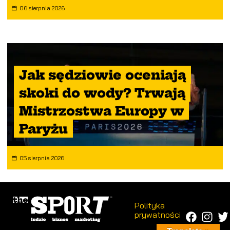
06 sierpnia 2026
Jak sędziowie oceniają
skoki do wody? Trwają
Mistrzostwa Europy w
Paryżu
05 sierpnia 2026
Polityka
prywatności