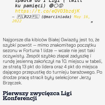
spadła do 1 Ligi ( twitt 
ku pamięci) 🔵⚪😡 
https://t.co/eQVO3bzdjK
— 🇵🇱R22🇵🇱 (@marciniada) 
May 16, 
2022
Najgorsze dla kibiców Białej Gwiazdy jest to, że
szybki powrót — mimo znakomitego początku
sezonu w Fortuna 1 lidze — wcale nie jest taki
oczywisty. Zespół szybko złapał zadyszkę i
rundę jesienną zakończył na 10. miejscu w tabeli,
ze stratą 13 pkt do lidera oraz 4 pkt do miejsca
dającego przepustkę do turnieju barażowego. Po
drodze pracę stracił były selekcjoner Jerzy
Brzęczek.
Pierwszy zwycięzca Ligi
Konferencji