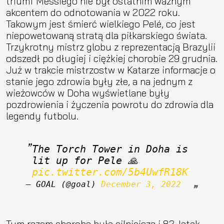
triumf Messiego nie był ostatnim ważnym
akcentem do odnotowania w 2022 roku.
Takowym jest śmierć wielkiego Pelé, co jest
niepowetowaną stratą dla piłkarskiego świata.
Trzykrotny mistrz globu z reprezentacją Brazylii
odszedł po długiej i ciężkiej chorobie 29 grudnia.
Już w trakcie mistrzostw w Katarze informacje o
stanie jego zdrowia były złe, a na jednym z
wieżowców w Doha wyświetlane były
pozdrowienia i życzenia powrotu do zdrowia dla
legendy futbolu.
The Torch Tower in Doha is 
lit up for Pele 🙏 
pic.twitter.com/5b4UwfR18K
— GOAL (@goal) 
December 3, 2022
Tym razem choroba była silniejsza i 82-latek