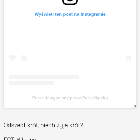
Wyświetl ten post na Instagramie
Post udostępniony przez Pelé (@pele)
Odszedł król, niech żyje król?
FOT. Własne