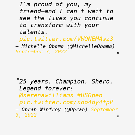
I'm proud of you, my 
friend—and I can't wait to 
see the lives you continue 
to transform with your 
talents. 
pic.twitter.com/VWONEMAwz3
— Michelle Obama (@MichelleObama) 
September 3, 2022
25 years. Champion. Shero. 
Legend forever! 
@serenawilliams
#USOpen
pic.twitter.com/xdo4dy4fpP
— Oprah Winfrey (@Oprah) 
September 
3, 2022