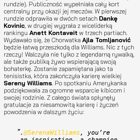
rundzie). Publiczność wypełniała cały kort
centralny przy okazji jej meczów. W pierwszej
rundzie odprawiła w dwóch setach
Dankę
Kovinic
, w drugiej wygrała z wiceliderką
rankingu
Anett Kontaveit
w trzech partiach.
Wydawało się, że Chorwatka
Ajla Tomljanović
będzie łatwą przeszkodą dla Williams. Nic z tych
rzeczy! Walczyła nie tylko z legendarną rywalką,
ale także publiką żywo wspierającą swoją
bohaterkę. Zostanie zapamiętana jako ta
tenisistka, która zakończyła karierę wielkiej
Sereny Williams
. Po spotkaniu Amerykanka
podziękowała za ogromne wsparcie kibicom i
swojej rodzinie. Z całego świata spłynęły
gratulacje za niesamowitą karierę i życzeń
powodzenia w dalszym życiu:
.
@SerenaWilliams
, you’re 
an inspiration, a champion 