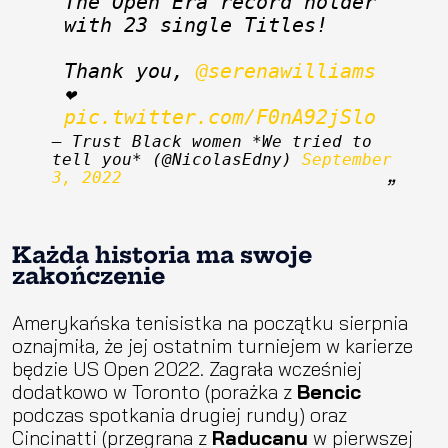
The Open Era record holder 
with 23 single Titles!
Thank you, 
@serenawilliams
❤ 
pic.twitter.com/F0nA92jSlo
— Trust Black women *We tried to 
tell you* (@NicolasEdny) 
September 
3, 2022
Każda historia ma swoje
zakończenie
Amerykańska tenisistka na początku sierpnia
oznajmiła, że jej ostatnim turniejem w karierze
będzie US Open 2022. Zagrała wcześniej
dodatkowo w Toronto (porażka z
Bencic
podczas spotkania drugiej rundy) oraz
Cincinatti (przegrana z
Raducanu
w pierwszej