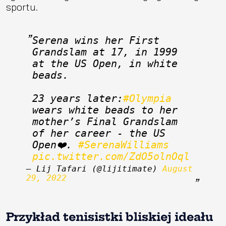
sportu.
Serena wins her First 
Grandslam at 17, in 1999 
at the US Open, in white 
beads. 
23 years later:
#Olympia
wears white beads to her 
mother’s Final Grandslam 
of her career - the US 
Open❤️. 
#SerenaWilliams
pic.twitter.com/ZdO5olnOql
— Lij Tafari (@lijitimate) 
August 
29, 2022
Przykład tenisistki bliskiej ideału