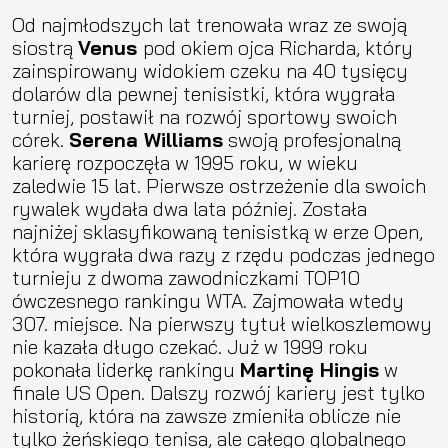
Od najmłodszych lat trenowała wraz ze swoją
siostrą
Venus
pod okiem ojca Richarda, który
zainspirowany widokiem czeku na 40 tysięcy
dolarów dla pewnej tenisistki, która wygrała
turniej, postawił na rozwój sportowy swoich
córek.
Serena Williams
swoją profesjonalną
karierę rozpoczęła w 1995 roku, w wieku
zaledwie 15 lat. Pierwsze ostrzeżenie dla swoich
rywalek wydała dwa lata później. Została
najniżej sklasyfikowaną tenisistką w erze Open,
która wygrała dwa razy z rzędu podczas jednego
turnieju z dwoma zawodniczkami TOP10
ówczesnego rankingu WTA. Zajmowała wtedy
307. miejsce. Na pierwszy tytuł wielkoszlemowy
nie kazała długo czekać. Już w 1999 roku
pokonała liderkę rankingu
Martinę Hingis
w
finale US Open. Dalszy rozwój kariery jest tylko
historią, która na zawsze zmieniła oblicze nie
tylko żeńskiego tenisa, ale całego globalnego