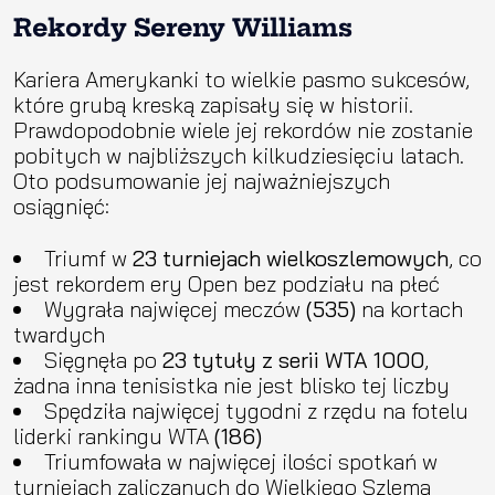
Rekordy Sereny Williams
Kariera Amerykanki to wielkie pasmo sukcesów,
które grubą kreską zapisały się w historii.
Prawdopodobnie wiele jej rekordów nie zostanie
pobitych w najbliższych kilkudziesięciu latach.
Oto podsumowanie jej najważniejszych
osiągnięć:
Triumf w
23 turniejach wielkoszlemowych
, co
jest rekordem ery Open bez podziału na płeć
Wygrała najwięcej meczów
(535)
na kortach
twardych
Sięgnęła po
23 tytuły z serii WTA 1000
,
żadna inna tenisistka nie jest blisko tej liczby
Spędziła najwięcej tygodni z rzędu na fotelu
liderki rankingu WTA
(186)
Triumfowała w najwięcej ilości spotkań w
turniejach zaliczanych do Wielkiego Szlema