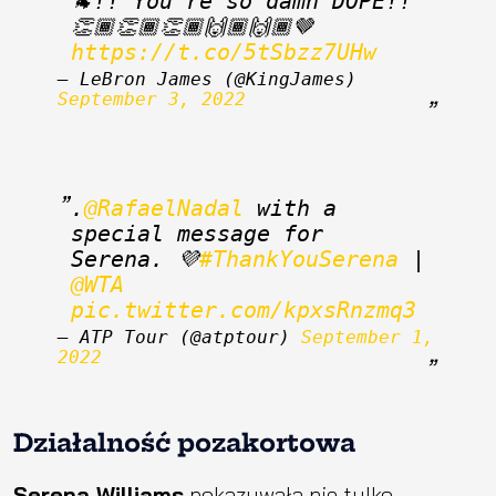
🐐!! You’re so damn DOPE!! 
👏🏾👏🏾👏🏾🙌🏾🙌🏾🤎 
https://t.co/5tSbzz7UHw
— LeBron James (@KingJames) 
September 3, 2022
.
@RafaelNadal
 with a 
special message for 
Serena. 💜
#ThankYouSerena
 | 
@WTA
pic.twitter.com/kpxsRnzmq3
— ATP Tour (@atptour) 
September 1, 
2022
Działalność pozakortowa
Serena Williams
pokazywała nie tylko