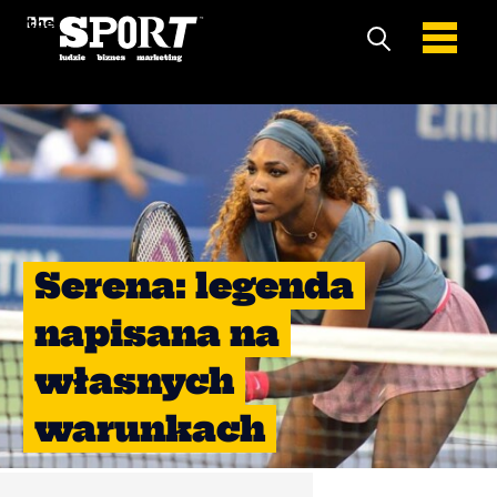
Serena: legenda
napisana na
własnych
warunkach