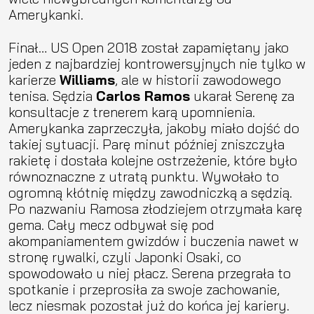
Amerykanki.
Finał… US Open 2018 został zapamiętany jako
jeden z najbardziej kontrowersyjnych nie tylko w
karierze
Williams
, ale w historii zawodowego
tenisa. Sędzia
Carlos Ramos
ukarał Serenę za
konsultacje z trenerem karą upomnienia.
Amerykanka zaprzeczyła, jakoby miało dojść do
takiej sytuacji. Parę minut później zniszczyła
rakietę i dostała kolejne ostrzeżenie, które było
równoznaczne z utratą punktu. Wywołało to
ogromną kłótnię między zawodniczką a sędzią.
Po nazwaniu Ramosa złodziejem otrzymała karę
gema. Cały mecz odbywał się pod
akompaniamentem gwizdów i buczenia nawet w
stronę rywalki, czyli Japonki Osaki, co
spowodowało u niej płacz. Serena przegrała to
spotkanie i przeprosiła za swoje zachowanie,
lecz niesmak pozostał już do końca jej kariery.