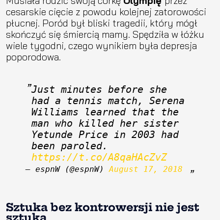
Musiała rodzić swoją córkę
Olympię
przez
cesarskie cięcie z powodu kolejnej zatorowości
płucnej. Poród był bliski tragedii, który mógł
skończyć się śmiercią mamy. Spędziła w łóżku
wiele tygodni, czego wynikiem była depresja
poporodowa.
Just minutes before she 
had a tennis match, Serena 
Williams learned that the 
man who killed her sister 
Yetunde Price in 2003 had 
been paroled. 
https://t.co/A8qaHAcZvZ
— espnW (@espnW) 
August 17, 2018
Sztuka bez kontrowersji nie jest
sztuką