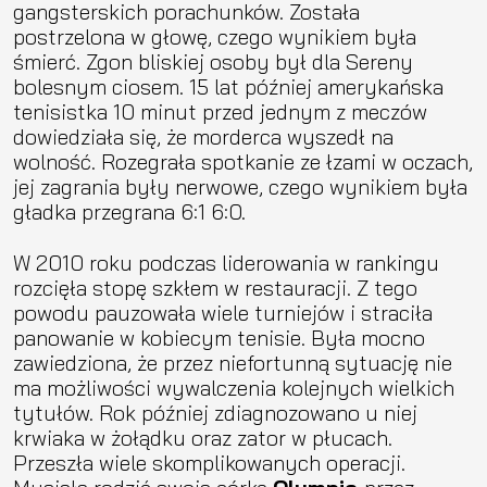
gangsterskich porachunków. Została
postrzelona w głowę, czego wynikiem była
śmierć. Zgon bliskiej osoby był dla Sereny
bolesnym ciosem. 15 lat później amerykańska
tenisistka 10 minut przed jednym z meczów
dowiedziała się, że morderca wyszedł na
wolność. Rozegrała spotkanie ze łzami w oczach,
jej zagrania były nerwowe, czego wynikiem była
gładka przegrana 6:1 6:0.
W 2010 roku podczas liderowania w rankingu
rozcięła stopę szkłem w restauracji. Z tego
powodu pauzowała wiele turniejów i straciła
panowanie w kobiecym tenisie. Była mocno
zawiedziona, że przez niefortunną sytuację nie
ma możliwości wywalczenia kolejnych wielkich
tytułów. Rok później zdiagnozowano u niej
krwiaka w żołądku oraz zator w płucach.
Przeszła wiele skomplikowanych operacji.