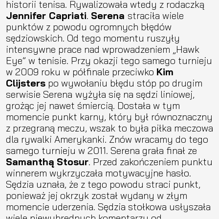
historii tenisa. Rywalizowała wtedy z rodaczką
Jennifer Capriati
.
Serena
straciła wiele
punktów z powodu ogromnych błędów
sędziowskich. Od tego momentu ruszyły
intensywne prace nad wprowadzeniem „Hawk
Eye” w tenisie. Przy okazji tego samego turnieju
w 2009 roku w półfinale przeciwko
Kim
Clijsters
po wywołaniu błędu stóp po drugim
serwisie Serena
wyżyła się na sędzi liniowej,
grożąc jej nawet śmiercią. Dostała w tym
momencie punkt karny, który był równoznaczny
z przegraną meczu, wszak to była piłka meczowa
dla rywalki Amerykanki. Znów wracamy do tego
samego turnieju w 2011. Serena grała finał ze
Samanthą
Stosur
. Przed zakończeniem punktu
winnerem wykrzyczała motywacyjne hasło.
Sędzia uznała, że z tego powodu straci punkt,
ponieważ jej okrzyk został wydany w złym
momencie uderzenia. Sędzia stołkowa usłyszała
wiele niewybrednych komentarzy od