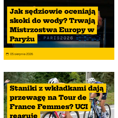
Jak sędziowie oceniają
skoki do wody? Trwają
Mistrzostwa Europy w
Paryżu
05 sierpnia 2026
Staniki z wkładkami dają
przewagę na Tour de
France Femmes? UCI
reaguje