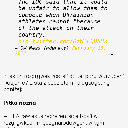
The IOC said that it would 
be unfair to allow them to 
compete when Ukrainian 
athletes cannot "because 
of the attack on their 
country." 
pic.twitter.com/DzWlLQD5Hk
— DW News (@dwnews) 
February 28, 
2022
Z jakich rozgrywek zostali do tej pory wyrzuceni
Rosjanie? Lista z podziałem na dyscypliny
poniżej:
Piłka nożna
– FIFA zawiesiła reprezentację Rosji w
rozgrywkach międzynarodowych, w tym