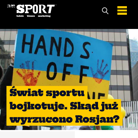
Świat sportu
bojkotuje. Skąd już
wyrzucono Rosjan?