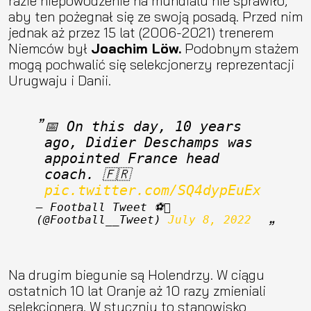
razie niepowodzenie na mundialu nie sprawiło,
aby ten pożegnał się ze swoją posadą. Przed nim
jednak aż przez 15 lat (2006-2021) trenerem
Niemców był
Joachim Löw.
Podobnym stażem
mogą pochwalić się selekcjonerzy reprezentacji
Urugwaju i Danii.
📅 On this day, 10 years 
ago, Didier Deschamps was 
appointed France head 
coach. 🇫🇷 
pic.twitter.com/SQ4dypEuEx
— Football Tweet ⚽ 
(@Football__Tweet) 
July 8, 2022
Na drugim biegunie są Holendrzy. W ciągu
ostatnich 10 lat Oranje aż 10 razy zmieniali
selekcjonera. W styczniu to stanowisko