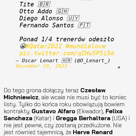
Tite 🇧🇷
Otto Addo 🇬🇭
Diego Alonso 🇺🇾
Fernando Santos 🇵🇹
Ponad 1/4 trenerów odeszło 
😬
#Qatar2022
#mundialove
pic.twitter.com/qZHu5P5i5m
— Oscar Lenart 🇭🇷 (@O_Lenart_) 
December 19, 2022
Do tego grona dołączy teraz
Czesław
Michniewicz
, ale wcale nie musi być to koniec
listy. Tylko do końca roku obowiązują bowiem
kontrakty
Gustavo Alfaro
(Ekwador),
Felixa
Sancheza
(Katar) i
Gregga Berhaltera
(USA) i
nie jest pewne, czy zostaną przedłużone. Nie
jest również tajemnicą, że
Herve Renard