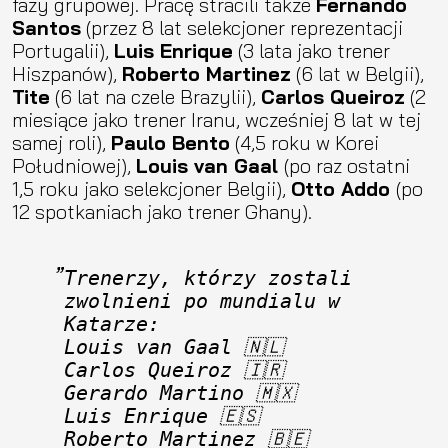
fazy grupowej. Pracę stracili także
Fernando
Santos
(przez 8 lat selekcjoner reprezentacji
Portugalii),
Luis Enrique
(3 lata jako trener
Hiszpanów),
Roberto Martinez
(6 lat w Belgii),
Tite
(6 lat na czele Brazylii),
Carlos Queiroz
(2
miesiące jako trener Iranu, wcześniej 8 lat w tej
samej roli),
Paulo Bento
(4,5 roku w Korei
Południowej),
Louis van Gaal
(po raz ostatni
1,5 roku jako selekcjoner Belgii),
Otto Addo
(po
12 spotkaniach jako trener Ghany).
Trenerzy, którzy zostali 
zwolnieni po mundialu w 
Katarze:
Louis van Gaal 🇳🇱
Carlos Queiroz 🇮🇷
Gerardo Martino 🇲🇽
Luis Enrique 🇪🇸
Roberto Martinez 🇧🇪