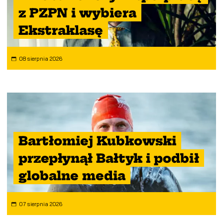
z PZPN i wybiera
Ekstraklasę
08 sierpnia 2026
Bartłomiej Kubkowski
przepłynął Bałtyk i podbił
globalne media
07 sierpnia 2026