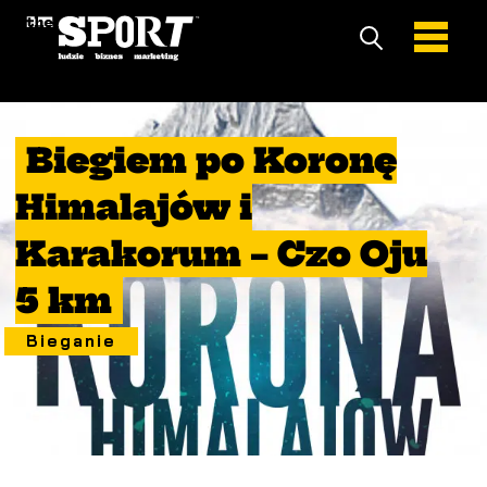
15 Wrzesień 2021
Biegiem po Koronę
Himalajów i
Karakorum – Czo Oju
5 km
Bieganie