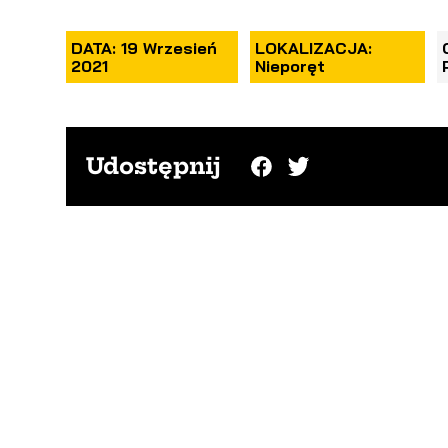
DATA: 19 Wrzesień
LOKALIZACJA:
2021
Nieporęt
Udostępnij