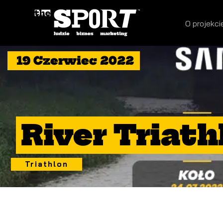
O projekci
19 Czerwiec 2022
River Triat
Triathlon