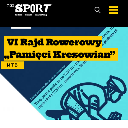
11 Wrzesień 2021
VI Rajd Rowerowy
„Pamięci Kresowian”
MTB