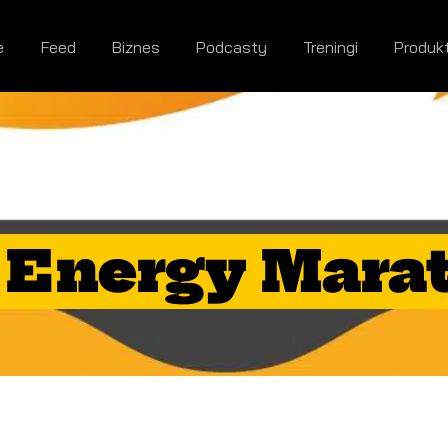
e
Feed
Biznes
Podcasty
Treningi
Produk
Energy Marat