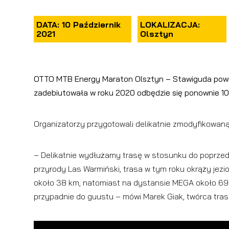
DATA: 10 Październik
LOKALIZACJA:
2021
Olsztyn
OTTO MTB Energy Maraton Olsztyn – Stawiguda powrac
zadebiutowała w roku 2020 odbędzie się ponownie 10 
Organizatorzy przygotowali delikatnie zmodyfikowan
– Delikatnie wydłużamy trasę w stosunku do poprzed
przyrody Las Warmiński, trasa w tym roku okrąży jezi
około 38 km, natomiast na dystansie MEGA około 69
przypadnie do guustu – mówi Marek Giak, twórca tra