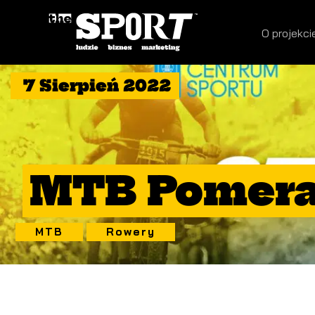
O projekci
7 Sierpień 2022
MTB Pomeran
MTB
Rowery