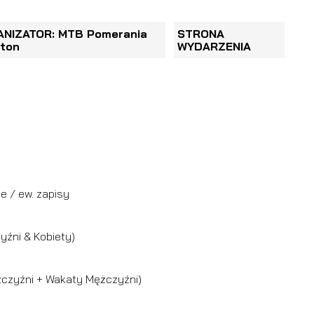
NIZATOR: MTB Pomerania
STRONA
ton
WYDARZENIA
e / ew. zapisy
yźni & Kobiety)
żczyźni + Wakaty Mężczyźni)