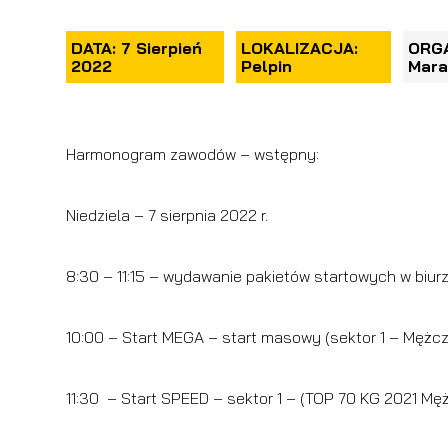
DATA: 7 Sierpień
LOKALIZACJA:
ORGA
2022
Pelpin
Mara
Harmonogram zawodów – wstępny:
Niedziela – 7 sierpnia 2022 r.
8:30 – 11:15 – wydawanie pakietów startowych w biurz
10:00 – Start MEGA – start masowy (sektor 1 – Mężcz
11:30 – Start SPEED – sektor 1 – (TOP 70 KG 2021 Mę