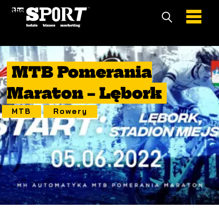
5 Czerwiec 2022
MTB Pomerania
Maraton – Lębork
MTB
Rowery