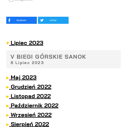
Lipiec 2023
V BIEGI GÓRSKIE SANOK
8 Lipiec 2023
Maj 2023
Grudzień 2022
JBL Triathlon Sieraków
Listopad 2022
27 Maj 2023
MORSMAN Triathlon 2022
Październik 2022
10 Grudzień 2022
Poznański Bieg Niepodległości –
Wrzesień 2022
Kocham Polskę!
Perła Paprocan
11 Listopad 2022
GARMIN ULTRA RACE GDAŃSK
Sierpień 2022
23 Październik 2022