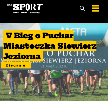
21 Maj 2022
V Bieg o Puchar
Miasteczka Siewierz
Jeziorna
Bieganie