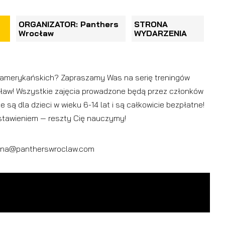
ORGANIZATOR: Panthers
STRONA
Wrocław
WYDARZENIA
w amerykańskich? Zapraszamy Was na serię treningów
ław! Wszystkie zajęcia prowadzone będą przez członków
są dla dzieci w wieku 6-14 lat i są całkowicie bezpłatne!
astawieniem — reszty Cię nauczymy!
rzyna@pantherswroclaw.com