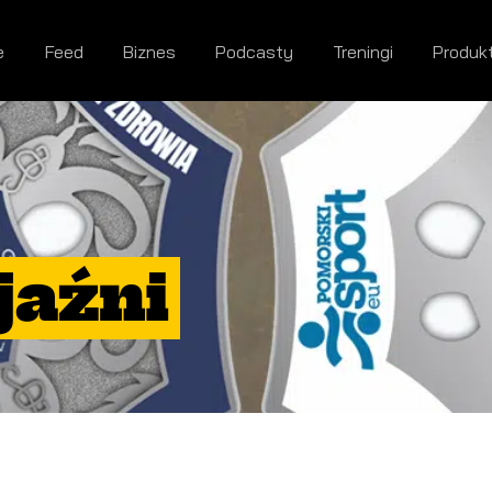
e
Feed
Biznes
Podcasty
Treningi
Produk
jaźni